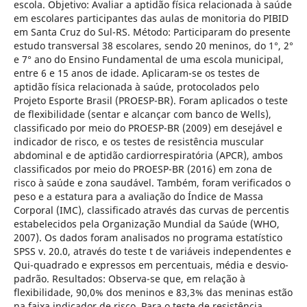
escola. Objetivo: Avaliar a aptidão física relacionada à saúde
em escolares participantes das aulas de monitoria do PIBID
em Santa Cruz do Sul-RS. Método: Participaram do presente
estudo transversal 38 escolares, sendo 20 meninos, do 1°, 2°
e 7° ano do Ensino Fundamental de uma escola municipal,
entre 6 e 15 anos de idade. Aplicaram-se os testes de
aptidão física relacionada à saúde, protocolados pelo
Projeto Esporte Brasil (PROESP-BR). Foram aplicados o teste
de flexibilidade (sentar e alcançar com banco de Wells),
classificado por meio do PROESP-BR (2009) em desejável e
indicador de risco, e os testes de resistência muscular
abdominal e de aptidão cardiorrespiratória (APCR), ambos
classificados por meio do PROESP-BR (2016) em zona de
risco à saúde e zona saudável. Também, foram verificados o
peso e a estatura para a avaliação do Índice de Massa
Corporal (IMC), classificado através das curvas de percentis
estabelecidos pela Organização Mundial da Saúde (WHO,
2007). Os dados foram analisados no programa estatístico
SPSS v. 20.0, através do teste t de variáveis independentes e
Qui-quadrado e expressos em percentuais, média e desvio-
padrão. Resultados: Observa-se que, em relação à
flexibilidade, 90,0% dos meninos e 83,3% das meninas estão
na faixa indicador de risco. Para o teste de resistência