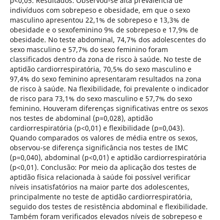
p<0,05. Resultados: Observou-se alta prevalência de
indivíduos com sobrepeso e obesidade, em que o sexo
masculino apresentou 22,1% de sobrepeso e 13,3% de
obesidade e o sexofeminino 9% de sobrepeso e 17,9% de
obesidade. No teste abdominal, 74,7% dos adolescentes do
sexo masculino e 57,7% do sexo feminino foram
classificados dentro da zona de risco à saúde. No teste de
aptidão cardiorrespiratória, 70,5% do sexo masculino e
97,4% do sexo feminino apresentaram resultados na zona
de risco à saúde. Na flexibilidade, foi prevalente o indicador
de risco para 73,1% do sexo masculino e 57,7% do sexo
feminino. Houveram diferenças significativas entre os sexos
nos testes de abdominal (p=0,028), aptidão
cardiorrespiratória (p<0,01) e flexibilidade (p=0,043).
Quando comparados os valores de média entre os sexos,
observou-se diferença significância nos testes de IMC
(p=0,040), abdominal (p<0,01) e aptidão cardiorrespiratória
(p<0,01). Conclusão: Por meio da aplicação dos testes de
aptidão física relacionada à saúde foi possível verificar
níveis insatisfatórios na maior parte dos adolescentes,
principalmente no teste de aptidão cardiorrespiratória,
seguido dos testes de resistência abdominal e flexibilidade.
Também foram verificados elevados níveis de sobrepeso e