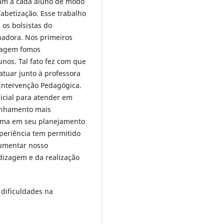
dam a cada aluno de modo
fabetização. Esse trabalho
 os bolsistas do
nadora. Nos primeiros
izagem fomos
nos. Tal fato fez com que
tuar junto à professora
Intervenção Pedagógica.
icial para atender em
anhamento mais
turma em seu planejamento
periência tem permitido
aumentar nosso
dizagem e da realização
dificuldades na