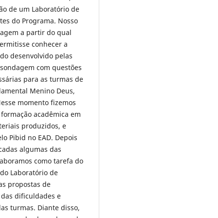
ção de um Laboratório de
ntes do Programa. Nosso
dagem a partir do qual
ermitisse conhecer a
ndo desenvolvido pelas
de sondagem com questões
ssárias para as turmas de
ndamental Menino Deus,
 Nesse momento fizemos
a formação acadêmica em
eriais produzidos, e
lo Pibid no EAD. Depois
icadas algumas das
laboramos como tarefa do
 do Laboratório de
as propostas de
 das dificuldades e
as turmas. Diante disso,