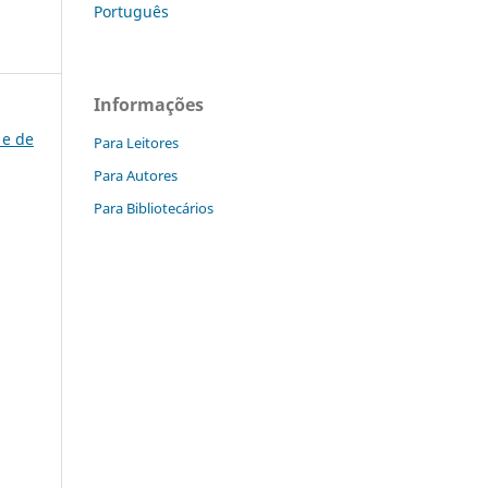
Português
Informações
 e de
Para Leitores
Para Autores
Para Bibliotecários