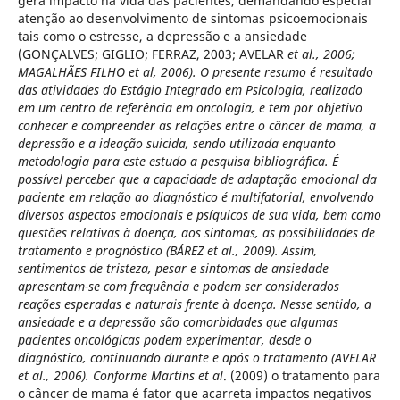
gera impacto na vida das pacientes, demandando especial
atenção ao desenvolvimento de sintomas psicoemocionais
tais como o estresse, a depressão e a ansiedade
(GONÇALVES; GIGLIO; FERRAZ, 2003; AVELAR
et al., 2006;
MAGALHÃES FILHO et al, 2006). O presente resumo é resultado
das atividades do Estágio Integrado em Psicologia, realizado
em um centro de referência em oncologia, e tem por objetivo
conhecer e compreender as relações entre o câncer de mama, a
depressão e a ideação suicida, sendo utilizada enquanto
metodologia para este estudo a pesquisa bibliográfica. É
possível perceber que a capacidade de adaptação emocional da
paciente em relação ao diagnóstico é multifatorial, envolvendo
diversos aspectos emocionais e psíquicos de sua vida, bem como
questões relativas à doença, aos sintomas, as possibilidades de
tratamento e prognóstico (BÁREZ et al., 2009). Assim,
sentimentos de tristeza, pesar e sintomas de ansiedade
apresentam-se com frequência e podem ser considerados
reações esperadas e naturais frente à doença. Nesse sentido, a
ansiedade e a depressão são comorbidades que algumas
pacientes oncológicas podem experimentar, desde o
diagnóstico, continuando durante e após o tratamento (AVELAR
et al., 2006). Conforme Martins et al
. (2009) o tratamento para
o câncer de mama é fator que acarreta impactos negativos