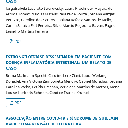
CASO
JorgeIsabela Lazaroto Swarowsky, Laura Prochnow, Mayara de
Arruda Tomaz, Nikolas Mateus Pereira de Souza, Jordana Vargas
Peruzzo, Caroline dos Santos, Fabiana Rafaela Santos de Mello,
Carina Saraiva Eidt Ferreira, Silvio Marcio Pegoraro Balzan, Fagner
Leandro Martins Ferreira
PDF
ESTRONGILOIDÍASE DISSEMINADA EM PACIENTE COM
DOENÇA INFLAMATÓRIA INTESTINAL: UM RELATO DE
CASO
Bruna Mallmann Specht, Caroline Lenz Ziani, Laura Werlang
Donadel, Ana Victória Zambonetti Mendry, Gabriel Muradás, Jordana
Carolina Weiss, Letícia Grespan, Veridiane Martins de Mattos, Marie
Louise Herberts Sehnem, Candice Franke Krumel
PDF
ASSOCIAÇÃO ENTRE COVID-19 E SÍNDROME DE GUILLAIN
BARRÉ: UMA REVISÃO DE LITERATURA