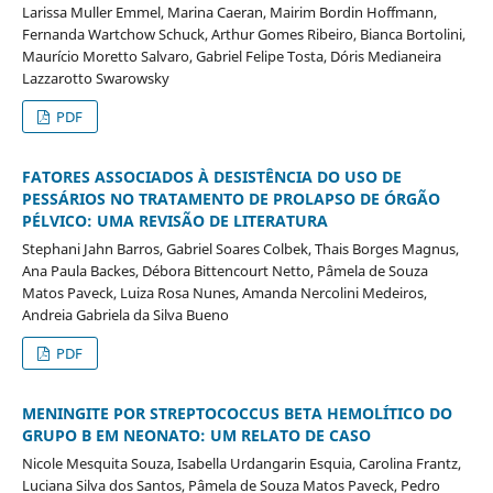
Larissa Muller Emmel, Marina Caeran, Mairim Bordin Hoffmann,
Fernanda Wartchow Schuck, Arthur Gomes Ribeiro, Bianca Bortolini,
Maurício Moretto Salvaro, Gabriel Felipe Tosta, Dóris Medianeira
Lazzarotto Swarowsky
PDF
FATORES ASSOCIADOS À DESISTÊNCIA DO USO DE
PESSÁRIOS NO TRATAMENTO DE PROLAPSO DE ÓRGÃO
PÉLVICO: UMA REVISÃO DE LITERATURA
Stephani Jahn Barros, Gabriel Soares Colbek, Thais Borges Magnus,
Ana Paula Backes, Débora Bittencourt Netto, Pâmela de Souza
Matos Paveck, Luiza Rosa Nunes, Amanda Nercolini Medeiros,
Andreia Gabriela da Silva Bueno
PDF
MENINGITE POR STREPTOCOCCUS BETA HEMOLÍTICO DO
GRUPO B EM NEONATO: UM RELATO DE CASO
Nicole Mesquita Souza, Isabella Urdangarin Esquia, Carolina Frantz,
Luciana Silva dos Santos, Pâmela de Souza Matos Paveck, Pedro