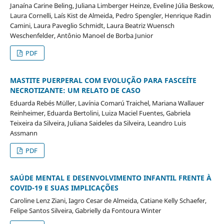
Janaína Carine Beling, Juliana Limberger Heinze, Eveline Júlia Beskow,
Laura Cornelli, Laís Kist de Almeida, Pedro Spengler, Henrique Radin
Camini, Laura Paveglio Schmidt, Laura Beatriz Wuensch
Weschenfelder, Antônio Manoel de Borba Junior
PDF
MASTITE PUERPERAL COM EVOLUÇÃO PARA FASCEÍTE
NECROTIZANTE: UM RELATO DE CASO
Eduarda Rebés Müller, Lavínia Comarú Traichel, Mariana Wallauer
Reinheimer, Eduarda Bertolini, Luiza Maciel Fuentes, Gabriela
Teixeira da Silveira, Juliana Saideles da Silveira, Leandro Luis
Assmann
PDF
SAÚDE MENTAL E DESENVOLVIMENTO INFANTIL FRENTE À
COVID-19 E SUAS IMPLICAÇÕES
Caroline Lenz Ziani, Iagro Cesar de Almeida, Catiane Kelly Schaefer,
Felipe Santos Silveira, Gabrielly da Fontoura Winter