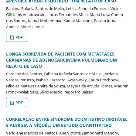
APÊNDICE ATRIAL ESQUERDO - UM RELATO DE CASO
Fabiana Rafaela Santos de Mello, Letícia Sehn da Fonseca, Victor
Göttems Vendrusculo, Lucas Fernandes Mein, Maria Luísa Comin
dos Santos, Kamal Mohammad Kamal Mansour, Basem Juma
Abdalla Abdel Hamid
PDF
LONGA SOBREVIDA DE PACIENTE COM METÁSTASES
CRANIANAS DE ADENOCARCINOMA PULMONAR: UM
RELATO DE CASO
Caroline dos Santos, Fabiana Rafaela Santos de Mello, Jordana
Vargas Peruzzo, Isabela Lazaroto Swarowsky, Laura Prochnow,
Nikolas Mateus Pereira de Souza, Mayara de Arruda Tomaz, Mauren
Fronckowiak Salis, Silvio Marcio Pegoraro Balzan
PDF
CORRELAÇÃO ENTRE SÍNDROME DO INTESTINO IRRITÁVEL
E ALERGIA A NÍQUEL: UM ESTUDO QUANTITATIVO
Veridiane Martins de Mattos, Ana Victória Zambonetti Mendry,