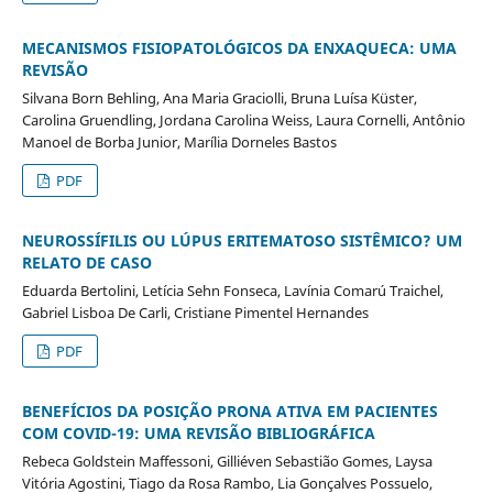
MECANISMOS FISIOPATOLÓGICOS DA ENXAQUECA: UMA
REVISÃO
Silvana Born Behling, Ana Maria Graciolli, Bruna Luísa Küster,
Carolina Gruendling, Jordana Carolina Weiss, Laura Cornelli, Antônio
Manoel de Borba Junior, Marília Dorneles Bastos
PDF
NEUROSSÍFILIS OU LÚPUS ERITEMATOSO SISTÊMICO? UM
RELATO DE CASO
Eduarda Bertolini, Letícia Sehn Fonseca, Lavínia Comarú Traichel,
Gabriel Lisboa De Carli, Cristiane Pimentel Hernandes
PDF
BENEFÍCIOS DA POSIÇÃO PRONA ATIVA EM PACIENTES
COM COVID-19: UMA REVISÃO BIBLIOGRÁFICA
Rebeca Goldstein Maffessoni, Gilliéven Sebastião Gomes, Laysa
Vitória Agostini, Tiago da Rosa Rambo, Lia Gonçalves Possuelo,