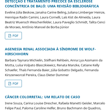
DETECÇÃO E TRATAMENTO PRECOCE DA ESCLEROSE
CONCÊNTRICA DE BALÓ: UMA REVISÃO BIBLIOGRÁFICA
Eveline Júlia Beskow, Janaína Carine Beling, Juliana Limberger Heinze,
Henrique Radin Camini, Laura Cornelli, Laís Kist de Almeida, Laura
Beatriz Wuensch Weschenfelder, Laura Paveglio Schmidt, Talita Cenci
de Moraes, Antônio Manoel de Borba Júnior
PDF
AGENESIA RENAL ASSOCIADA À SÍNDROME DE WOLF-
HIRSCHHORN
Barbara Taynara Michielin, Stéfhani Rehbein, Anna Lya Assmann da
Motta, Luísa Volpato Blasczkiewicz, Renata Manzke, Catiane Kelly
Schaefer, Thaís Fernanda Baier, Júlia Gobatto Delgado, Fernanda
Kirszenworcel Pereira, Claus Dieter Dummer
PDF
CÂNCER COLORRETAL: UM RELATO DE CASO
Irene Souza, Carina Louise Drescher, Rafaela Manetti Geisler, Marcelo
Felipe Paul, Paloma Caroline Helfer, Bruno Bachmann de Quadros,