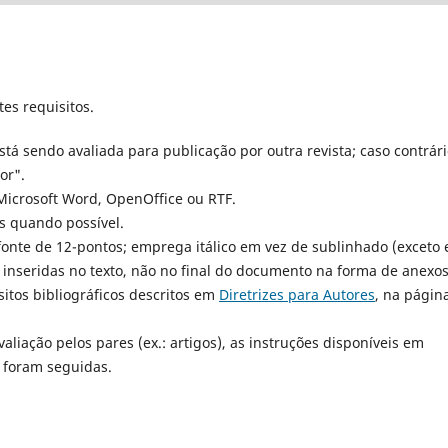
es requisitos.
está sendo avaliada para publicação por outra revista; caso contrári
or".
Microsoft Word, OpenOffice ou RTF.
s quando possível.
fonte de 12-pontos; emprega itálico em vez de sublinhado (exceto
o inseridas no texto, não no final do documento na forma de anexos
sitos bibliográficos descritos em
Diretrizes para Autores
, na págin
iação pelos pares (ex.: artigos), as instruções disponíveis em
foram seguidas.