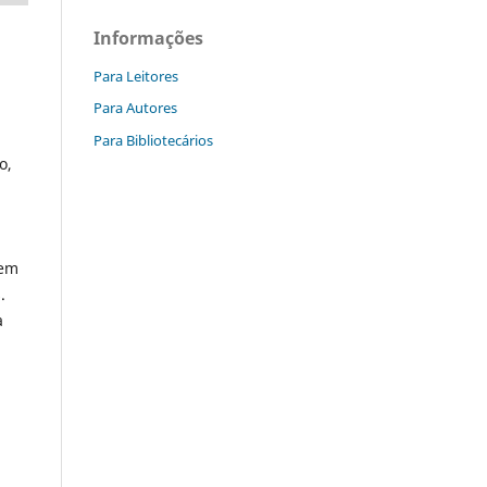
Informações
Para Leitores
Para Autores
Para Bibliotecários
o,
 em
.
a