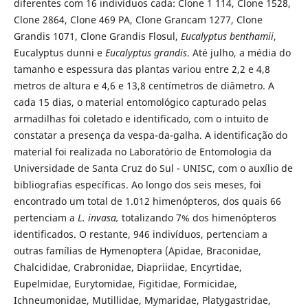
diferentes com 16 indivíduos cada: Clone 1 114, Clone 1528,
Clone 2864, Clone 469 PA, Clone Grancam 1277, Clone
Grandis 1071, Clone Grandis Flosul,
Eucalyptus benthamii
,
Eucalyptus dunni e
Eucalyptus grandis
. Até julho, a média do
tamanho e espessura das plantas variou entre 2,2 e 4,8
metros de altura e 4,6 e 13,8 centímetros de diâmetro. A
cada 15 dias, o material entomológico capturado pelas
armadilhas foi coletado e identificado, com o intuito de
constatar a presença da vespa-da-galha. A identificação do
material foi realizada no Laboratório de Entomologia da
Universidade de Santa Cruz do Sul - UNISC, com o auxílio de
bibliografias específicas. Ao longo dos seis meses, foi
encontrado um total de 1.012 himenópteros, dos quais 66
pertenciam a
L. invasa,
totalizando 7% dos himenópteros
identificados. O restante, 946 indivíduos, pertenciam a
outras famílias de Hymenoptera (Apidae, Braconidae,
Chalcididae, Crabronidae, Diapriidae, Encyrtidae,
Eupelmidae, Eurytomidae, Figitidae, Formicidae,
Ichneumonidae, Mutillidae, Mymaridae, Platygastridae,