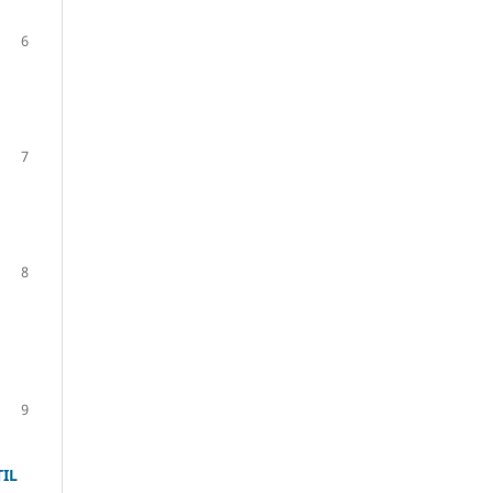
6
7
8
9
IL