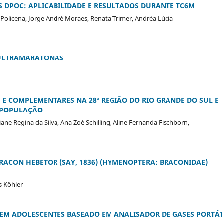
S DPOC: APLICABILIDADE E RESULTADOS DURANTE TC6M
 Policena, Jorge André Moraes, Renata Trimer, Andréa Lúcia
 ULTRAMARATONAS
 E COMPLEMENTARES NA 28ª REGIÃO DO RIO GRANDE DO SUL E
A POPULAÇÃO
iane Regina da Silva, Ana Zoé Schilling, Aline Fernanda Fischborn,
RACON HEBETOR (SAY, 1836) (HYMENOPTERA: BRACONIDAE)
s Köhler
EM ADOLESCENTES BASEADO EM ANALISADOR DE GASES PORTÁT