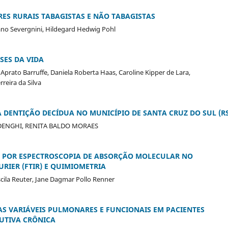
ES RURAIS TABAGISTAS E NÃO TABAGISTAS
no Severgnini, Hildegard Hedwig Pohl
SES DA VIDA
 Aprato Barruffe, Daniela Roberta Haas, Caroline Kipper de Lara,
reira da Silva
DENTIÇÃO DECÍDUA NO MUNICÍPIO DE SANTA CRUZ DO SUL (RS
DENGHI, RENITA BALDO MORAES
S POR ESPECTROSCOPIA DE ABSORÇÃO MOLECULAR NO
IER (FTIR) E QUIMIOMETRIA
scila Reuter, Jane Dagmar Pollo Renner
S VARIÁVEIS PULMONARES E FUNCIONAIS EM PACIENTES
UTIVA CRÔNICA