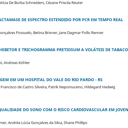
ícia De Borba Schneiders, Cézane Priscila Reuter
ACTAMASE DE ESPECTRO ESTENDIDO POR PCR EM TEMPO REAL
 Gonçalves Possuelo, Betina Brixner, Jane Dagmar Pollo Renner
HEBETOR E TRICHOGRAMMA PRETIOSUM A VOLÁTEIS DE TABACO
i, Andreas Köhler
EM EM UM HOSPITAL DO VALE DO RIO PARDO - RS
 Francisco de Castro Silveira, Patrik Nepomuceno, Hildegard Hedwig
QUALIDADE DO SONO COM O RISCO CARDIOVASCULAR EM JOVE
r, Andréa Lúcia Gonçalves da Silva, Shane Phillips