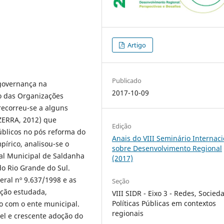
Artigo
Publicado
 governança na
2017-10-09
o das Organizações
recorreu-se a alguns
ZERRA, 2012) que
Edição
úblicos no pós reforma do
Anais do VIII Seminário Internaci
pírico, analisou-se o
sobre Desenvolvimento Regional
tal Municipal de Saldanha
(2017)
do Rio Grande do Sul.
eral nº 9.637/1998 e as
Seção
uição estudada,
VIII SIDR - Eixo 3 - Redes, Socied
Políticas Públicas em contextos
o com o ente municipal.
regionais
el e crescente adoção do