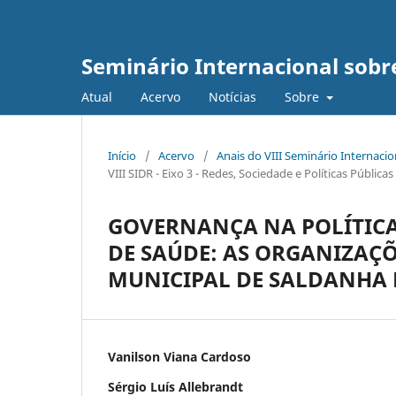
Seminário Internacional sob
Atual
Acervo
Notícias
Sobre
Início
/
Acervo
/
Anais do VIII Seminário Internaci
VIII SIDR - Eixo 3 - Redes, Sociedade e Políticas Públic
GOVERNANÇA NA POLÍTICA
DE SAÚDE: AS ORGANIZAÇÕ
MUNICIPAL DE SALDANHA
Vanilson Viana Cardoso
Sérgio Luís Allebrandt