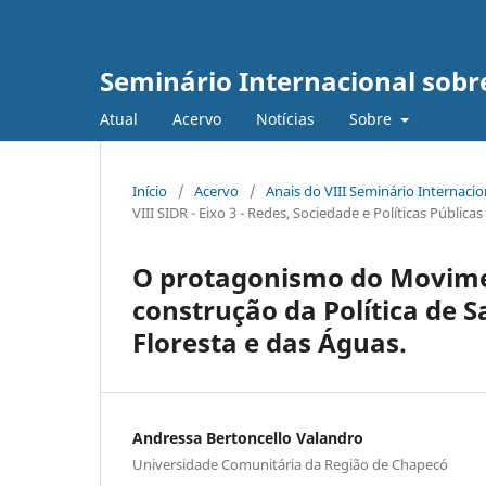
Seminário Internacional sob
Atual
Acervo
Notícias
Sobre
Início
/
Acervo
/
Anais do VIII Seminário Internaci
VIII SIDR - Eixo 3 - Redes, Sociedade e Políticas Públic
O protagonismo do Movim
construção da Política de 
Floresta e das Águas.
Andressa Bertoncello Valandro
Universidade Comunitária da Região de Chapecó