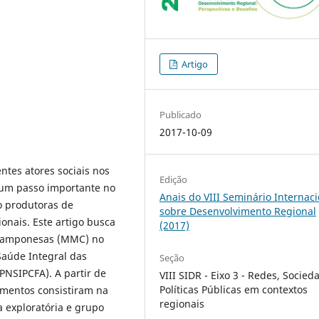
Artigo
Publicado
2017-10-09
ntes atores sociais nos
Edição
é um passo importante no
Anais do VIII Seminário Internaci
o produtoras de
sobre Desenvolvimento Regional
onais. Este artigo busca
(2017)
 Camponesas (MMC) no
Saúde Integral das
Seção
PNSIPCFA). A partir de
VIII SIDR - Eixo 3 - Redes, Socied
Políticas Públicas em contextos
umentos consistiram na
regionais
a exploratória e grupo