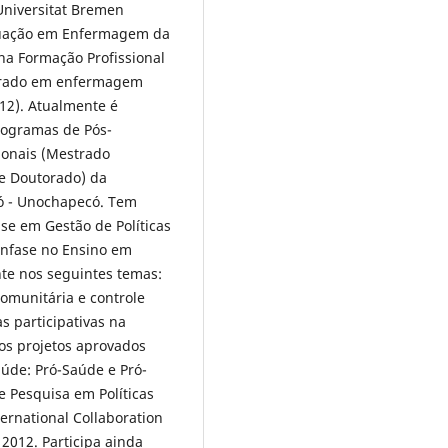
 Universitat Bremen
duação em Enfermagem da
na Formação Profissional
torado em enfermagem
012). Atualmente é
rogramas de Pós-
ionais (Mestrado
 e Doutorado) da
ó - Unochapecó. Tem
se em Gestão de Políticas
ênfase no Ensino em
e nos seguintes temas:
omunitária e controle
s participativas na
os projetos aprovados
aúde: Pró-Saúde e Pró-
 Pesquisa em Políticas
ernational Collaboration
 2012. Participa ainda