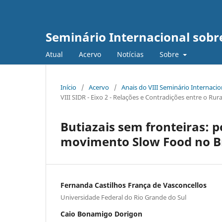
Seminário Internacional sob
Atual
Acervo
Notícias
Sobre
Início
/
Acervo
/
Anais do VIII Seminário Internaci
VIII SIDR - Eixo 2 - Relações e Contradições entre o R
Butiazais sem fronteiras: p
movimento Slow Food no Br
Fernanda Castilhos França de Vasconcellos
Universidade Federal do Rio Grande do Sul
Caio Bonamigo Dorigon