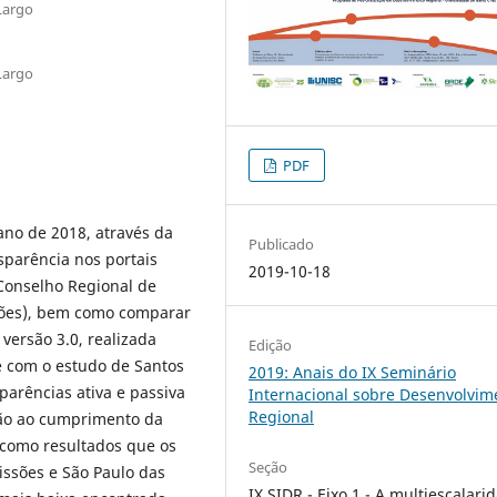
Largo
Largo
PDF
 ano de 2018, através da
Publicado
nsparência nos portais
2019-10-18
 Conselho Regional de
ões), bem como comparar
versão 3.0, realizada
Edição
e com o estudo de Santos
2019: Anais do IX Seminário
parências ativa e passiva
Internacional sobre Desenvolvim
Regional
ção ao cumprimento da
 como resultados que os
Seção
issões e São Paulo das
IX SIDR - Eixo 1 - A multiescalari