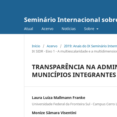
Seminário Internacional sob
Atual
Acervo
Notícias
Sobre
Início
/
Acervo
/
2019: Anais do IX Seminário Inte
IX SIDR - Eixo 1 - A multiescalaridade e a multidimens
TRANSPARÊNCIA NA ADMIN
MUNICÍPIOS INTEGRANTES
Laura Luíza Mallmann Franke
Universidade Federal da Fronteira Sul - Campus Cerro 
Monize Sâmara Visentini