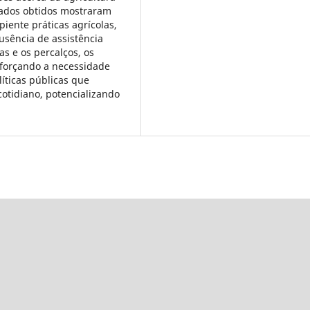
ltados obtidos mostraram
iente práticas agrícolas,
usência de assistência
as e os percalços, os
eforçando a necessidade
íticas públicas que
otidiano, potencializando