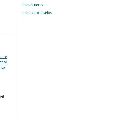
Para Autores
Para Bibliotecários
ento
onal
ica:
vel