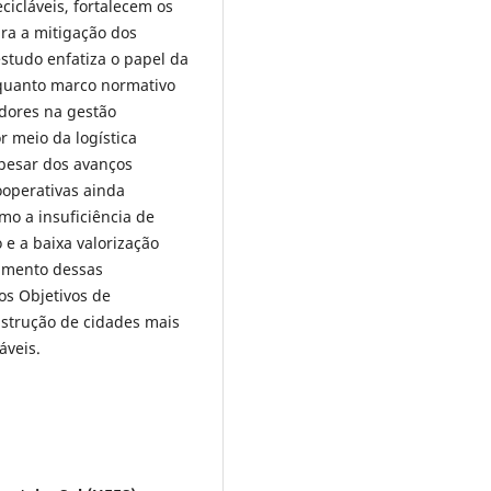
cicláveis, fortalecem os
ara a mitigação dos
studo enfatiza o papel da
nquanto marco normativo
adores na gestão
r meio da logística
Apesar dos avanços
ooperativas ainda
omo a insuficiência de
o e a baixa valorização
cimento dessas
os Objetivos de
nstrução de cidades mais
áveis.