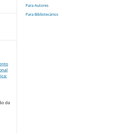
Para Autores
Para Bibliotecários
ento
onal
ica:
ão da