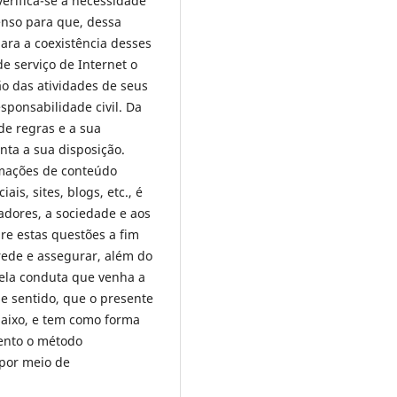
verifica-se a necessidade
nso para que, dessa
para a coexistência desses
e serviço de Internet o
ão das atividades de seus
sponsabilidade civil. Da
de regras e a sua
nta a sua disposição.
rmações de conteúdo
ais, sites, blogs, etc., é
ladores, a sociedade e aos
re estas questões a fim
rede e assegurar, além do
pela conduta que venha a
sse sentido, que o presente
baixo, e tem como forma
ento o método
 por meio de