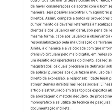
outro. Quando diante dessa colisão de direitos, 
de haver considerações de acordo com o bom se
maneira, seja possível encontrar um equilíbrio 
direitos. Assim, compete a todos os provedores d
cumprimento de deveres referentes à fiscalizaç
clientes e dos usuários em geral, sob pena de re
mesma forma, cabe aos usuários à observância 
responsabilização pela má utilização da ferrame
Ainda, a dinâmica e a velocidade com que info
ofensivo circulam pelo meio digital, em redes soci
um desafio aos operadores do direito, aos legis
magistrados, os quais precisam se debruçar sob
de aplicar punições aos que fazem mau uso da 
direito de expressão, a responsabilidade legal 
atingir demais direitos nas redes sociais. E, ne
artigo é estruturado em três tópicos expostos a
de abordagem o método dedutivo, de procedim
monográfico e se utiliza da técnica de pesquisa
documentação indireta.