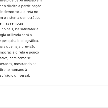
ireto de baixa adesão em
ar o direito à participação
 de democracia direta no
om o sistema democrático
e: nas remotas
no país, há satisfatória
gia utilizada será a
e pesquisa bibliográfica.
mais que haja previsão
emocracia direta é pouco
lativa, bem como se
perados, mostrando-se
 direito humano à
sufrágio universal.