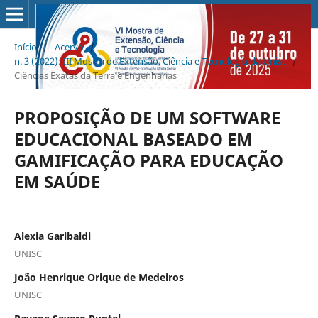
Início
/
Acervo
/
n. 3 (2022): III Mostra de Extensão, Ciência e Tecnologia da Unisc
/
Ciências Exatas da Terra e Engenharias
PROPOSIÇÃO DE UM SOFTWARE
EDUCACIONAL BASEADO EM
GAMIFICAÇÃO PARA EDUCAÇÃO
EM SAÚDE
Alexia Garibaldi
UNISC
João Henrique Orique de Medeiros
UNISC