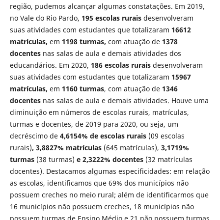
região, pudemos alcançar algumas constatações. Em 2019,
no Vale do Rio Pardo,
195 escolas rurais
desenvolveram
suas atividades com estudantes que totalizaram
16612
matrículas,
em
1198 turmas,
com atuação de
1378
docentes
nas salas de aula e demais atividades dos
educandários. Em 2020,
186 escolas rurais
desenvolveram
suas atividades com estudantes que totalizaram
15967
matrículas,
em
1160 turmas
, com atuação de
1346
docentes
nas salas de aula e demais atividades. Houve uma
diminuição em números de escolas rurais, matrículas,
turmas e docentes, de 2019 para 2020, ou seja, um
decréscimo de
4,6154% de escolas rurais
(09 escolas
rurais)
, 3,8827% matrículas
(645 matrículas),
3,1719%
turmas
(38 turmas)
e 2,3222% docentes
(32 matrículas
docentes). Destacamos algumas especificidades: em relação
as escolas, identificamos que 69% dos municípios não
possuem creches no meio rural; além de identificarmos que
16 municípios não possuem creches, 18 municípios não
possuem turmas de Ensino Médio e 21 não possuem turmas