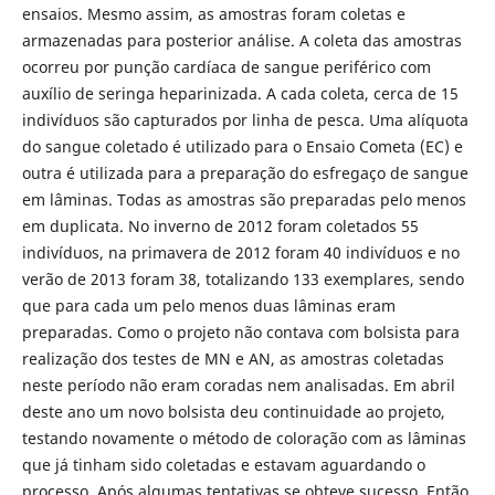
ensaios. Mesmo assim, as amostras foram coletas e
armazenadas para posterior análise. A coleta das amostras
ocorreu por punção cardíaca de sangue periférico com
auxílio de seringa heparinizada. A cada coleta, cerca de 15
indivíduos são capturados por linha de pesca. Uma alíquota
do sangue coletado é utilizado para o Ensaio Cometa (EC) e
outra é utilizada para a preparação do esfregaço de sangue
em lâminas. Todas as amostras são preparadas pelo menos
em duplicata. No inverno de 2012 foram coletados 55
indivíduos, na primavera de 2012 foram 40 indivíduos e no
verão de 2013 foram 38, totalizando 133 exemplares, sendo
que para cada um pelo menos duas lâminas eram
preparadas. Como o projeto não contava com bolsista para
realização dos testes de MN e AN, as amostras coletadas
neste período não eram coradas nem analisadas. Em abril
deste ano um novo bolsista deu continuidade ao projeto,
testando novamente o método de coloração com as lâminas
que já tinham sido coletadas e estavam aguardando o
processo. Após algumas tentativas se obteve sucesso. Então,