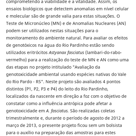
comprometendo a viabilidade e a vitalidade. Assim, os
ensaios biológicos que detectem anomalias em nível celular
e molecular são de grande valia para estas situações. O
Teste de Micronúcleo (MN) e de Anomalias Nucleares (AN)
podem ser utilizados nestas situações para o
monitoramento do ambiente natural. Para avaliar os efeitos
de genotóxicos na água do Rio Pardinho estão sendo
utilizados eritrócitos
Astyanax fasciatus
(lambari-do-rabo-
vermelho) para a realização do teste de MN e AN como uma
das etapas no projeto intitulado "Avaliação da
genotoxicidade ambiental usando espécies nativas do Vale
do Rio Pardo - RS". Neste projeto são avaliados 4 pontos
distintos (P1, P2, P3 e P4) do leito do Rio Pardinho,
localizados da nascente em direção a foz com o objetivo de
constatar como a influência antrópica pode afetar a
genotoxicidade em
A. fasciatus.
São realizadas coletas
trimestralmente e, durante o período de agosto de 2012 a
março de 2013, o presente projeto ficou sem um bolsista
para o auxílio na preparação das amostras para estes