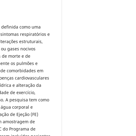
é definida como uma
 sintomas respiratórios e
lterações estruturais,
 ou gases nocivos
s de morte e de
mente os pulmões e
a de comorbidades em
oenças cardiovasculares
drica e alteração da
ade de exercício,
ão. A pesquisa tem como
 água corporal e
ção de Ejeção (FE)
com amostragem de
C do Programa de