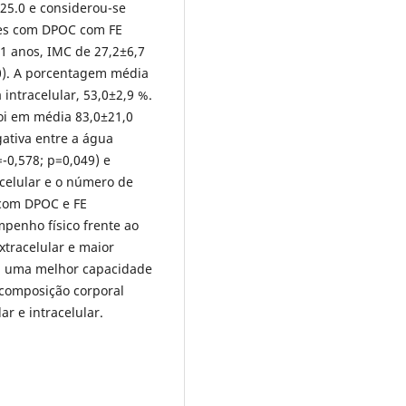
25.0 e considerou-se
ntes com DPOC com FE
1 anos, IMC de 27,2±6,7
0). A porcentagem média
 intracelular, 53,0±2,9 %.
oi em média 83,0±21,0
ativa entre a água
-0,578; p=0,049) e
acelular e o número de
 com DPOC e FE
enho físico frente ao
tracelular e maior
a, uma melhor capacidade
 composição corporal
r e intracelular.