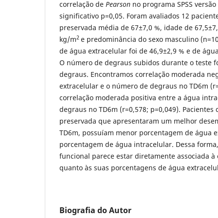
correlação de
Pearson
no programa SPSS versão 
significativo p=0,05. Foram avaliados 12 pacie
preservada média de 67±7,0 %, idade de 67,5±7,
2
kg/m
e predominância do sexo masculino (n=1
de água extracelular foi de 46,9±2,9 % e de água
O número de degraus subidos durante o teste f
degraus. Encontramos correlação moderada neg
extracelular e o número de degraus no TD6m (r=
correlação moderada positiva entre a água intr
degraus no TD6m (r=0,578; p=0,049). Pacientes
preservada que apresentaram um melhor desemp
TD6m, possuíam menor porcentagem de água ex
porcentagem de água intracelular. Dessa form
funcional parece estar diretamente associada à
quanto às suas porcentagens de água extracelula
Biografia do Autor