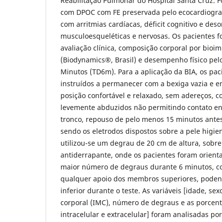
Reabilitação Pulmonar do Hospital Santa Cruz. F
com DPOC com FE preservada pelo ecocardiogra
com arritmias cardíacas, déficit cognitivo e des
musculoesqueléticas e nervosas. Os pacientes 
avaliação clínica, composição corporal por bioim
(Biodynamics®, Brasil) e desempenho físico pel
Minutos (TD6m). Para a aplicação da BIA, os pa
instruídos a permanecer com a bexiga vazia e 
posição confortável e relaxado, sem adereços, 
levemente abduzidos não permitindo contato en
tronco, repouso de pelo menos 15 minutos antes 
sendo os eletrodos dispostos sobre a pele higi
utilizou-se um degrau de 20 cm de altura, sobr
antiderrapante, onde os pacientes foram orienta
maior número de degraus durante 6 minutos, co
qualquer apoio dos membros superiores, poden
inferior durante o teste. As variáveis [idade, se
corporal (IMC), número de degraus e as porcen
intracelular e extracelular] foram analisadas po