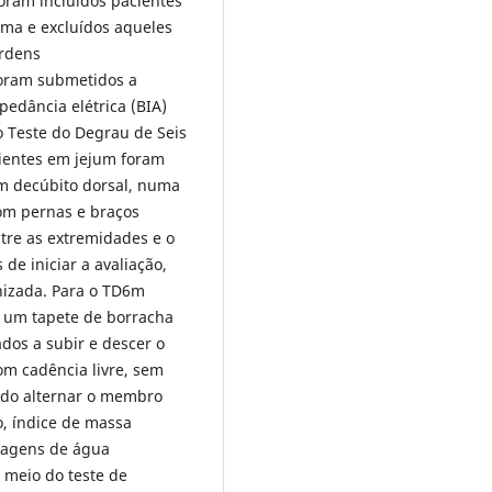
oram incluídos pacientes
ma e excluídos aqueles
ordens
foram submetidos a
pedância elétrica (BIA)
o Teste do Degrau de Seis
cientes em jejum foram
em decúbito dorsal, numa
com pernas e braços
tre as extremidades e o
de iniciar a avaliação,
enizada. Para o TD6m
e um tapete de borracha
dos a subir e descer o
m cadência livre, sem
do alternar o membro
xo, índice de massa
tagens de água
r meio do teste de