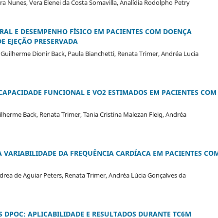
ra Nunes, Vera Elenei da Costa Somavilla, Analídia Rodolpho Petry
AL E DESEMPENHO FÍSICO EM PACIENTES COM DOENÇA
E EJEÇÃO PRESERVADA
Guilherme Dionir Back, Paula Bianchetti, Renata Trimer, Andréa Lucia
CAPACIDADE FUNCIONAL E VO2 ESTIMADOS EM PACIENTES COM
lherme Back, Renata Trimer, Tania Cristina Malezan Fleig, Andréa
A VARIABILIDADE DA FREQUÊNCIA CARDÍACA EM PACIENTES CO
ndrea de Aguiar Peters, Renata Trimer, Andréa Lúcia Gonçalves da
S DPOC: APLICABILIDADE E RESULTADOS DURANTE TC6M