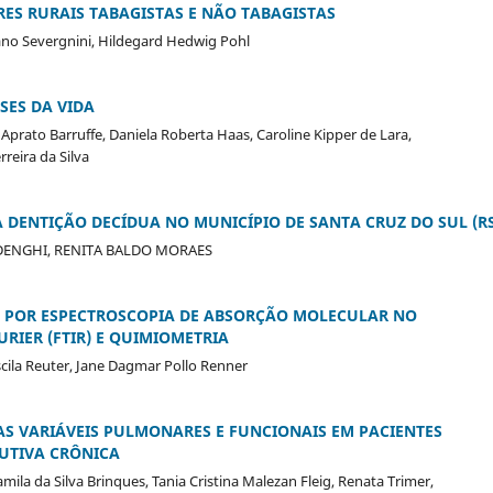
ES RURAIS TABAGISTAS E NÃO TABAGISTAS
no Severgnini, Hildegard Hedwig Pohl
SES DA VIDA
 Aprato Barruffe, Daniela Roberta Haas, Caroline Kipper de Lara,
reira da Silva
DENTIÇÃO DECÍDUA NO MUNICÍPIO DE SANTA CRUZ DO SUL (RS
DENGHI, RENITA BALDO MORAES
S POR ESPECTROSCOPIA DE ABSORÇÃO MOLECULAR NO
IER (FTIR) E QUIMIOMETRIA
scila Reuter, Jane Dagmar Pollo Renner
S VARIÁVEIS PULMONARES E FUNCIONAIS EM PACIENTES
UTIVA CRÔNICA
ila da Silva Brinques, Tania Cristina Malezan Fleig, Renata Trimer,