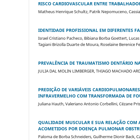
RISCO CARDIOVASCULAR ENTRE TRABALHADOR
Matheus Henrique Schultz, Patrik Nepomuceno, Cassia
IDENTIDADE PROFISSIONAL EM DIFERENTES FA
Israel Cristiano Pacheco, Bibiana Borba Goettert, Lucas
Tagiani Brizolla Duarte de Moura, Roselaine Berenice Fer
PREVALÊNCIA DE TRAUMATISMO DENTÁRIO NA 
JULIA DAL MOLIN LIMBERGER, THIAGO MACHADO AR
PREDIÇÃO DE VARIÁVEIS CARDIOPULMONARE
INFRAVERMELHO COM TRANSFORMADA DE FOUR
Juliana Hauth, Valeriano Antonio Corbellini, Cézane Pri
QUALIDADE MUSCULAR E SUA RELAÇÃO COM A
ACOMETIDOS POR DOENÇA PULMONAR OBSTR
Paloma de Borba Schneiders, Guilherme Dionir Back, Cam