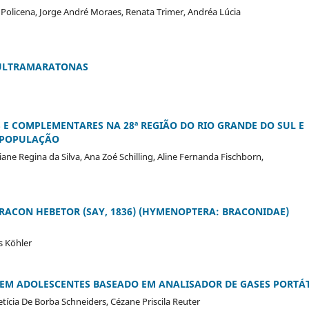
 Policena, Jorge André Moraes, Renata Trimer, Andréa Lúcia
 ULTRAMARATONAS
 E COMPLEMENTARES NA 28ª REGIÃO DO RIO GRANDE DO SUL E
A POPULAÇÃO
iane Regina da Silva, Ana Zoé Schilling, Aline Fernanda Fischborn,
RACON HEBETOR (SAY, 1836) (HYMENOPTERA: BRACONIDAE)
s Köhler
EM ADOLESCENTES BASEADO EM ANALISADOR DE GASES PORTÁT
ícia De Borba Schneiders, Cézane Priscila Reuter