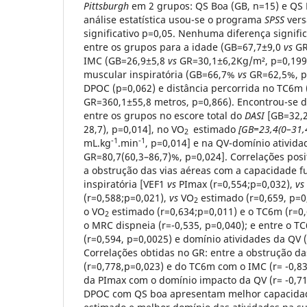
Pittsburgh
em 2 grupos: QS Boa (GB, n=15) e QS 
análise estatística usou-se o programa
SPSS
vers
significativo p=0,05. Nenhuma diferença signific
entre os grupos para a idade (GB=67,7±9,0
vs
GR
IMC (GB=26,9±5,8
vs
GR=30,1±6,2Kg/m², p=0,199)
muscular inspiratória (GB=66,7%
vs
GR=62,5%, p
DPOC (p=0,062) e distância percorrida no TC6m 
GR=360,1±55,8 metros, p=0,866). Encontrou-se di
entre os grupos no escore total do
DASI
[GB=32,2
28,7), p=0,014], no VO
estimado
[GB=23,4(0–31,
2
-1
-1
mL.kg
.min
, p=0,014] e na QV-domínio ativida
GR=80,7(60,3–86,7)%, p=0,024]. Correlações posi
a obstrução das vias aéreas com a capacidade f
inspiratória [VEF1
vs
PImax (r=0,554;p=0,032),
vs
(r=0,588;p=0,021),
vs
VO
estimado (r=0,659, p=0
2
o VO
estimado (r=0,634;p=0,011) e o TC6m (r=0
2
o MRC dispneia (r=-0,535, p=0,040); e entre o T
(r=0,594, p=0,0025) e domínio atividades da QV (
Correlações obtidas no GR: entre a obstrução d
(r=0,778,p=0,023) e do TC6m com o IMC (r= -0,8
da PImax com o domínio impacto da QV (r= -0,71
DPOC com QS boa apresentam melhor capacidad