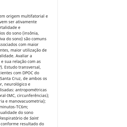
m origem multifatorial e
vem ser ativamente
rtalidade e
os do sono (insônia,
tiva do sono) são comuns
ssociados com maior
tes, maior utilização de
idade. Avaliar a
e sua relação com as
V). Estudo transversal,
cientes com DPOC do
 Santa Cruz, de ambos os
r, neurológico e
alisadas: antropométricas
oral-IMC, circunferências);
tria e manovacuometria);
 minutos-TC6m;
 qualidade do sono
 Respiratório de
Saint
s conforme resultado do