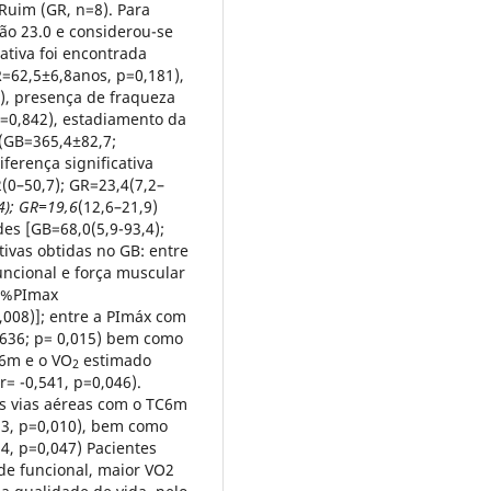
Ruim (GR, n=8). Para
ão 23.0 e considerou-se
ativa foi encontrada
=62,5±6,8anos, p=0,181),
, presença de fraqueza
=0,842), estadiamento da
(GB=365,4±82,7;
ferença significativa
(0–50,7); GR=23,4(7,2–
4); GR=19,6
(12,6–21,9)
des [GB=68,0(5,9-93,4);
tivas obtidas no GB: entre
uncional e força muscular
%PImax
,008)]; entre a PImáx com
,636; p= 0,015) bem como
C6m e o VO
estimado
2
r= -0,541, p=0,046).
as vias aéreas com o TC6m
33, p=0,010), bem como
4, p=0,047) Pacientes
e funcional, maior VO2