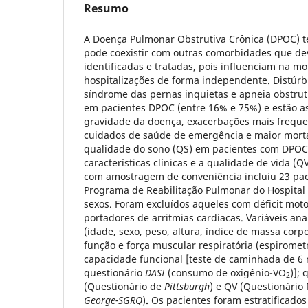
Resumo
A Doença Pulmonar Obstrutiva Crônica (DPOC) te
pode coexistir com outras comorbidades que de
identificadas e tratadas, pois influenciam na mo
hospitalizações de forma independente. Distúrbi
síndrome das pernas inquietas e apneia obstru
em pacientes DPOC (entre 16% e 75%) e estão a
gravidade da doença, exacerbações mais frequen
cuidados de saúde de emergência e maior mortal
qualidade do sono (QS) em pacientes com DPOC 
características clínicas e a qualidade de vida (Q
com amostragem de conveniência incluiu 23 pa
Programa de Reabilitação Pulmonar do Hospital
sexos. Foram excluídos aqueles com déficit moto
portadores de arritmias cardíacas. Variáveis an
(idade, sexo, peso, altura, índice de massa corp
função e força muscular respiratória (espirome
capacidade funcional [teste de caminhada de 6
questionário
DASI
(consumo de oxigênio-VO
)];
2
(Questionário de
Pittsburgh
) e QV (Questionário
George-SGRQ
)
.
Os pacientes foram estratificado