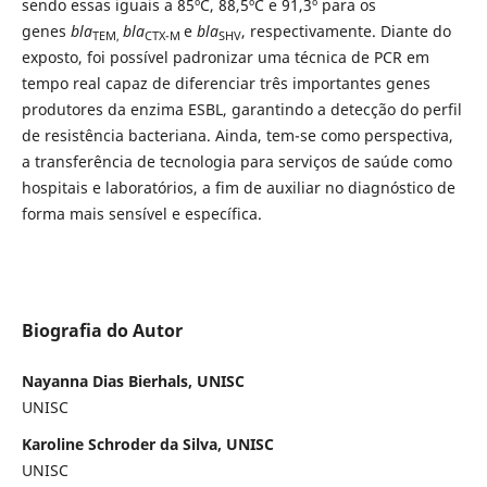
sendo essas iguais a 85ºC, 88,5ºC e 91,3º para os
genes
bla
bla
e
bla
, respectivamente. Diante do
TEM,
CTX-M
SHV
exposto, foi possível padronizar uma técnica de PCR em
tempo real capaz de diferenciar três importantes genes
produtores da enzima ESBL, garantindo a detecção do perfil
de resistência bacteriana. Ainda, tem-se como perspectiva,
a transferência de tecnologia para serviços de saúde como
hospitais e laboratórios, a fim de auxiliar no diagnóstico de
forma mais sensível e específica.
Biografia do Autor
Nayanna Dias Bierhals, UNISC
UNISC
Karoline Schroder da Silva, UNISC
UNISC