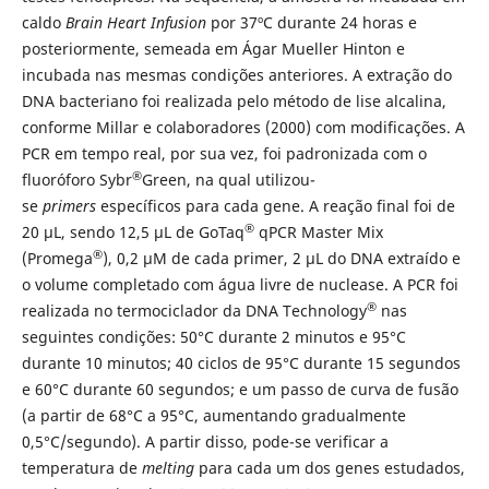
caldo
Brain Heart Infusion
por 37ºC durante 24 horas e
posteriormente, semeada em Ágar Mueller Hinton e
incubada nas mesmas condições anteriores. A extração do
DNA bacteriano foi realizada pelo método de lise alcalina,
conforme Millar e colaboradores (2000) com modificações. A
PCR em tempo real, por sua vez, foi padronizada com o
®
fluoróforo Sybr
Green, na qual utilizou-
se
primers
específicos para cada gene. A reação final foi de
®
20 µL, sendo 12,5 µL de GoTaq
qPCR Master Mix
®
(Promega
), 0,2 µM de cada primer, 2 µL do DNA extraído e
o volume completado com água livre de nuclease. A PCR foi
®
realizada no termociclador da DNA Technology
nas
seguintes condições: 50°C durante 2 minutos e 95°C
durante 10 minutos; 40 ciclos de 95°C durante 15 segundos
e 60°C durante 60 segundos; e um passo de curva de fusão
(a partir de 68°C a 95°C, aumentando gradualmente
0,5°C/segundo). A partir disso, pode-se verificar a
temperatura de
melting
para cada um dos genes estudados,