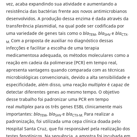
vez, acaba expandindo sua atividade e aumentando a
resistência das bactérias frente aos novos antimicrobianos
desenvolvidos. A produção dessa enzima é dada através da
transferência plasmidial, na qual pode ser codificada por
uma variedade de genes tais como o
bla
,
bla
e
bla
TEM
SHV
CTX-
Com a proposta de auxiliar no diagnóstico dessas
M.
infecções e facilitar a escolha de uma terapia
medicamentosa adequada, os métodos moleculares como a
reação em cadeia da polimerase (PCR) em tempo real,
apresenta vantagens quando comparada com as técnicas
microbiológicas convencionais, devido a alta sensibilidade e
especificidade, além disso, uma reação
multiplex
é capaz de
detectar diferentes genes ao mesmo tempo. O objetivo
desse trabalho foi padronizar uma PCR em tempo
real
multiplex
para os três genes ESBL clinicamente mais
importantes:
bla
,
bla
e
bla
Para realizar a
TEM
SHV
CTX-M.
padronização, foi utilizada uma cepa clínica doada pelo
Hospital Santa Cruz, que foi responsável pela realização dos
testes fenotípicos. Na sequência, a amostra foi incubada em