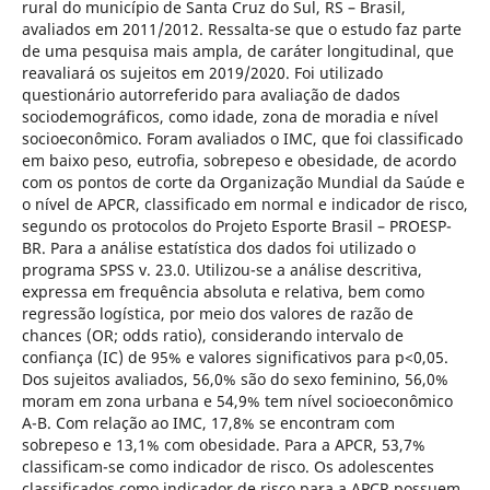
rural do município de Santa Cruz do Sul, RS – Brasil,
avaliados em 2011/2012. Ressalta-se que o estudo faz parte
de uma pesquisa mais ampla, de caráter longitudinal, que
reavaliará os sujeitos em 2019/2020. Foi utilizado
questionário autorreferido para avaliação de dados
sociodemográficos, como idade, zona de moradia e nível
socioeconômico. Foram avaliados o IMC, que foi classificado
em baixo peso, eutrofia, sobrepeso e obesidade, de acordo
com os pontos de corte da Organização Mundial da Saúde e
o nível de APCR, classificado em normal e indicador de risco,
segundo os protocolos do Projeto Esporte Brasil – PROESP-
BR. Para a análise estatística dos dados foi utilizado o
programa SPSS v. 23.0. Utilizou-se a análise descritiva,
expressa em frequência absoluta e relativa, bem como
regressão logística, por meio dos valores de razão de
chances (OR; odds ratio), considerando intervalo de
confiança (IC) de 95% e valores significativos para p<0,05.
Dos sujeitos avaliados, 56,0% são do sexo feminino, 56,0%
moram em zona urbana e 54,9% tem nível socioeconômico
A-B. Com relação ao IMC, 17,8% se encontram com
sobrepeso e 13,1% com obesidade. Para a APCR, 53,7%
classificam-se como indicador de risco. Os adolescentes
classificados como indicador de risco para a APCR possuem