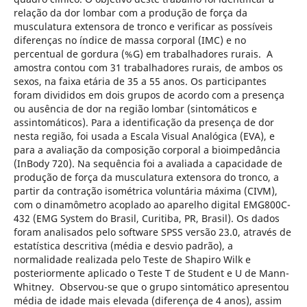
relação da dor lombar com a produção de força da
musculatura extensora de tronco e verificar as possíveis
diferenças no índice de massa corporal (IMC) e no
percentual de gordura (%G) em trabalhadores rurais. A
amostra contou com 31 trabalhadores rurais, de ambos os
sexos, na faixa etária de 35 a 55 anos. Os participantes
foram divididos em dois grupos de acordo com a presença
ou ausência de dor na região lombar (sintomáticos e
assintomáticos). Para a identificação da presença de dor
nesta região, foi usada a Escala Visual Analógica (EVA), e
para a avaliação da composição corporal a bioimpedância
(InBody 720). Na sequência foi a avaliada a capacidade de
produção de força da musculatura extensora do tronco, a
partir da contração isométrica voluntária máxima (CIVM),
com o dinamômetro acoplado ao aparelho digital EMG800C-
432 (EMG System do Brasil, Curitiba, PR, Brasil). Os dados
foram analisados pelo software SPSS versão 23.0, através de
estatística descritiva (média e desvio padrão), a
normalidade realizada pelo Teste de Shapiro Wilk e
posteriormente aplicado o Teste T de Student e U de Mann-
Whitney. Observou-se que o grupo sintomático apresentou
média de idade mais elevada (diferença de 4 anos), assim