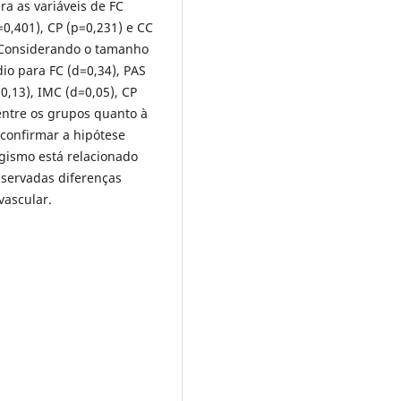
ra as variáveis de FC
=0,401), CP (p=0,231) e CC
. Considerando o tamanho
io para FC (d=0,34), PAS
0,13), IMC (d=0,05), CP
entre os grupos quanto à
confirmar a hipótese
agismo está relacionado
bservadas diferenças
vascular.