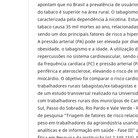
apontam que no Brasil a prevalência de usuário
do tabaco é superior na área rural. O tabagism
caracterizada pela dependência à nicotina. Est
tabaco causa 35 mil mortes ao ano, relacionadas
sendo um dos principais fatores de risco a hiper
A pressão arterial (PA) pode ser elevada por div
obesidade, o tabagismo e a idade. A utilização d
repercussões no sistema cardiovascular, sendo 
da frequência cardíaca (FC) e pressão arterial (P
periférica e aterosclerose, elevando o risco de 
miocárdio. O objetivo foi comparar o risco cardi
trabalhadores rurais tabagistas/ex-tabagistas e 
de um estudo transversal realizado na Universi
com trabalhadores rurais dos municípios de Can
Sul, Passo do Sobrado, Rio Pardo e Vale Verde - 
de pesquisa “Triagem de fatores de risco relac
peso em trabalhadores da agroindústria usando
analíticas e de informação em saúde - Fase III”
Ética em Pesquisa da instituição (nº 2.349.234). 