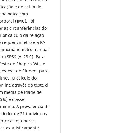
icação e de estilo de
 analógica com
rporal (IMC). Foi
er as circunferências do
rior cálculo da relação
iofrequencímetro e a PA
 esfigmomanômetro manual
 no SPSS (v. 23.0). Para
Teste de Shapiro-Wilk e
testes t de Student para
ney. O cálculo do
nline através do teste d
om média de idade de
5%) e classe
minino. A prevalência de
udo foi de 21 indivíduos
entre as mulheres.
as estatisticamente