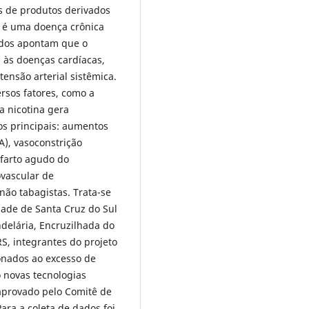
s de produtos derivados
o é uma doença crônica
udos apontam que o
 às doenças cardíacas,
tensão arterial sistêmica.
ersos fatores, como a
a nicotina gera
os principais: aumentos
A), vasoconstrição
infarto agudo do
ovascular de
não tabagistas. Trata-se
dade de Santa Cruz do Sul
delária, Encruzilhada do
RS, integrantes do projeto
ionados ao excesso de
 novas tecnologias
 aprovado pelo Comitê de
Para a coleta de dados foi