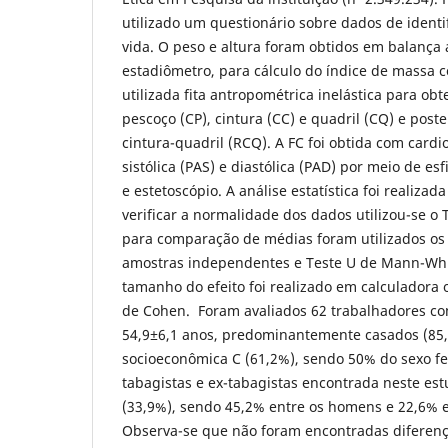
utilizado um questionário sobre dados de identif
vida. O peso e altura foram obtidos em balança
estadiômetro, para cálculo do índice de massa co
utilizada fita antropométrica inelástica para obt
pescoço (CP), cintura (CC) e quadril (CQ) e poste
cintura-quadril (RCQ). A FC foi obtida com card
sistólica (PAS) e diastólica (PAD) por meio de
e estetoscópio. A análise estatística foi realizada
verificar a normalidade dos dados utilizou-se o 
para comparação de médias foram utilizados os 
amostras independentes e Teste U de Mann-Whit
tamanho do efeito foi realizado em calculadora o
de Cohen. Foram avaliados 62 trabalhadores c
54,9±6,1 anos, predominantemente casados (85,
socioeconômica C (61,2%), sendo 50% do sexo fe
tabagistas e ex-tabagistas encontrada neste est
(33,9%), sendo 45,2% entre os homens e 22,6% 
Observa-se que não foram encontradas diferenç