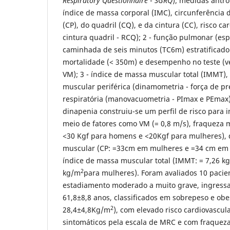
Respiratory Questionnaire
-
SGRQ
); medidas antro
índice de massa corporal (IMC), circunferência d
(CP), do quadril (CQ), e da cintura (CC), risco ca
cintura quadril - RCQ); 2 - função pulmonar (esp
caminhada de seis minutos (TC6m) estratificado
mortalidade (< 350m) e desempenho no teste (v
VM); 3 - índice de massa muscular total (IMMT), 
muscular periférica (dinamometria - força de pr
respiratória (manovacuometria - PImax e PEmax
dinapenia construiu-se um perfil de risco para i
meio de fatores como VM (= 0,8 m/s), fraqueza m
<30 Kgf para homens e <20Kgf para mulheres),
muscular (CP: =33cm em mulheres e =34 cm em
índice de massa muscular total (IMMT: = 7,26 k
2
kg/m
para mulheres). Foram avaliados 10 paci
estadiamento moderado a muito grave, ingressa
61,8±8,8 anos, classificados em sobrepeso e ob
2
28,4±4,8Kg/m
), com elevado risco cardiovascul
sintomáticos pela escala de MRC e com fraqueza