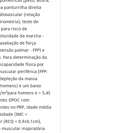
pométricas [peso, altura,
a panturrilha direita
rdiovascular (relação
irometria), teste de
 para risco de
elocidade da marcha -
avaliação de força
eensão palmar - FPP) e
). Para determinação da
ncapacidade física por
uscular periférica (FPP:
 depleção da massa
 homens) e um baixo
2
g/m
para homens e = 5,45
entes DPOC com
ntes no PRP, idade média
esidade (IMC =
ar (RCQ = 0,9±0,1cm),
 muscular inspiratória