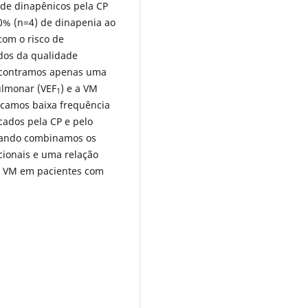
a de dinapênicos pela CP
0% (n=4) de dinapenia ao
com o risco de
dos da qualidade
encontramos apenas uma
ulmonar (VEF
) e a VM
1
ficamos baixa frequência
cados pela CP e pelo
uando combinamos os
cionais e uma relação
 a VM em pacientes com