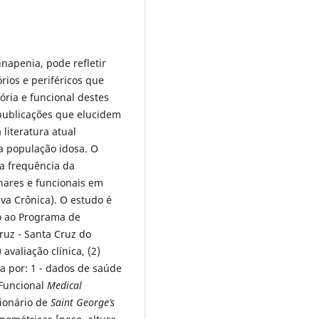
napenia, pode refletir
rios e periféricos que
ória e funcional destes
 publicações que elucidem
literatura atual
a população idosa. O
 a frequência da
nares e funcionais em
a Crônica). O estudo é
o ao Programa de
ruz - Santa Cruz do
avaliação clínica, (2)
a por: 1 - dados de saúde
 Funcional
Medical
tionário de
Saint George’s