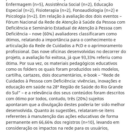
Enfermagem (n=5), Assistência Social (n=2), Educação
Especial (n=2), Fisioterapia (n=2), Fonoaudiologia (n=2) e
Psicologia (n=2). Em relação à avaliação dos dois eventos –
Fórum Nacional da Rede de Atenção à Saúde da Pessoa com
Deficiência e Seminário Estadual de Atenção à Pessoa com
Deficiência – nove (60%) avaliadores classificaram como
ótimos, relatando a importância para o conhecimento e
articulação da Rede de Cuidados a PcD e o aprimoramento
profissional. Das nove oficinas desenvolvidas no decorrer do
projeto, a avaliação foi exitosa, já que 93,33% referiu como
ótima. Por sua vez, os materiais pedagógicos educativos
como os folders os quais foram produzidos seis modelos,
cartilha, cartazes, dois documentários, e-book – “Rede de
Cuidados à Pessoa com Deficiência: vivências, inovações e
educação em saúde na 28ª Região de Saúde do Rio Grande
do Sul” – e a relevância dos seus conteúdos foram descritos
com ótimo por todos, contudo, três (20%) sujeitos
apontaram que a divulgação destes poderia ter sido melhor
desenvolvida. Quanto às sugestões, relataram-se itens
referentes à manutenção das ações educativas de forma
permanente em 66,66% dos registros (n=10), levando em
consideração os impactos na rede para os usuários,