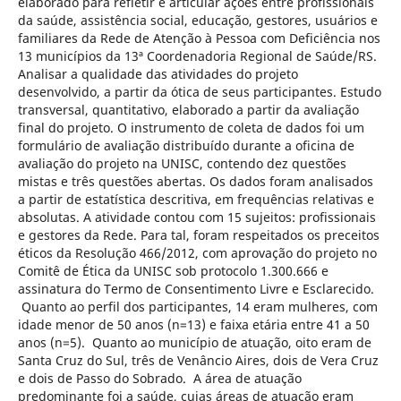
elaborado para refletir e articular ações entre profissionais
da saúde, assistência social, educação, gestores, usuários e
familiares da Rede de Atenção à Pessoa com Deficiência nos
13 municípios da 13ª Coordenadoria Regional de Saúde/RS.
Analisar a qualidade das atividades do projeto
desenvolvido, a partir da ótica de seus participantes. Estudo
transversal, quantitativo, elaborado a partir da avaliação
final do projeto. O instrumento de coleta de dados foi um
formulário de avaliação distribuído durante a oficina de
avaliação do projeto na UNISC, contendo dez questões
mistas e três questões abertas. Os dados foram analisados
a partir de estatística descritiva, em frequências relativas e
absolutas. A atividade contou com 15 sujeitos: profissionais
e gestores da Rede. Para tal, foram respeitados os preceitos
éticos da Resolução 466/2012, com aprovação do projeto no
Comitê de Ética da UNISC sob protocolo 1.300.666 e
assinatura do Termo de Consentimento Livre e Esclarecido.
Quanto ao perfil dos participantes, 14 eram mulheres, com
idade menor de 50 anos (n=13) e faixa etária entre 41 a 50
anos (n=5). Quanto ao município de atuação, oito eram de
Santa Cruz do Sul, três de Venâncio Aires, dois de Vera Cruz
e dois de Passo do Sobrado. A área de atuação
predominante foi a saúde, cujas áreas de atuação eram