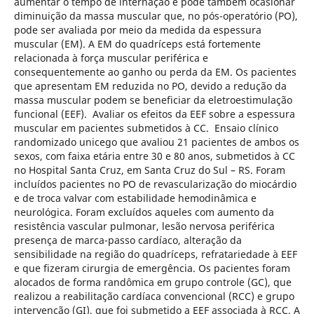
aumentar o tempo de internação e pode também ocasionar
diminuição da massa muscular que, no pós-operatório (PO),
pode ser avaliada por meio da medida da espessura
muscular (EM). A EM do quadríceps está fortemente
relacionada à força muscular periférica e
consequentemente ao ganho ou perda da EM. Os pacientes
que apresentam EM reduzida no PO, devido a redução da
massa muscular podem se beneficiar da eletroestimulação
funcional (EEF). Avaliar os efeitos da EEF sobre a espessura
muscular em pacientes submetidos à CC. Ensaio clínico
randomizado unicego que avaliou 21 pacientes de ambos os
sexos, com faixa etária entre 30 e 80 anos, submetidos à CC
no Hospital Santa Cruz, em Santa Cruz do Sul – RS. Foram
incluídos pacientes no PO de revascularização do miocárdio
e de troca valvar com estabilidade hemodinâmica e
neurológica. Foram excluídos aqueles com aumento da
resistência vascular pulmonar, lesão nervosa periférica
presença de marca-passo cardíaco, alteração da
sensibilidade na região do quadríceps, refratariedade à EEF
e que fizeram cirurgia de emergência. Os pacientes foram
alocados de forma randômica em grupo controle (GC), que
realizou a reabilitação cardíaca convencional (RCC) e grupo
intervenção (GI), que foi submetido a EEF associada à RCC. A