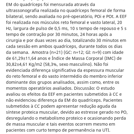
EM do quadríceps foi mensurada através da
ultrassonografia realizada no quadríceps femoral de forma
bilateral, sendo avaliada no pré-operatório, POi e POt. A EEF
foi realizada nos músculos reto femoral e vasto lateral, 20
Hz, largura de pulso de 0,5 ms, 10 s tempo de repouso e 5 s
tempo de contração por 30 minutos, 24 horas após a
cirurgia e por duas vezes ao dia, totalizando 30 minutos em
cada sessão em ambos quadríceps, durante todos os dias
da semana. Amostra (n=21) (GC: n=12; GI: n=9) com idade
de 61,29±11,64 anos e Índice de Massa Corporal (IMC) de
30,82±4,61 Kg/m2 (58,3%, sexo masculino). Não foi
evidenciada diferença significativa da espessura muscular
do reto femoral e do vasto intermédio do membro inferior
dominante dos grupos analisados, assim como, entre os
momentos operatórios avaliados. Discussão: O estudo
avaliou os efeitos da EEF em pacientes submetidos à CC e
não evidenciou diferença da EM do quadríceps. Pacientes
submetidos à CC podem apresentar redução aguda da
síntese proteica muscular, devido ao estresse gerado no PO,
desregulando o metabolismo proteico e ocasionando perda
de massa muscular e tais eventos ocorrem mesmo em
pacientes com curto tempo de permanência na UTI.