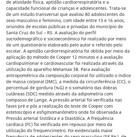
de atividade física, aptidão cardiorrespiratória e a
capacidade funcional de crianças e adolescentes. Trata-se
de um estudo transversal que avaliou 80 adolescentes do
sexo masculino e feminino, com idade entre 13 e 16 anos,
oriundos de escolas públicas e privadas do município de
Santa Cruz do Sul – RS. A avaliação do perfil
sociodemográfico e socioeconômico foi realizado por meio
de um questionário elaborado pelo autor e referido pelo
escolar. A aptidão cardiorrespiratória foi obtida por meio da
aplicação do método de Cooper 12 minutos e a avaliação
cardiopulmonar e cardiovascular foi realizada através da
utilização do aparelho Metamax 3B. Para avaliação
antropométrica da composição corporal foi utilizado o índice
de massa corporal (IMC), a medida da circunferência (CC), o
percentual de gordura (%G) e o somatório das dobras
cutâneas (SDC) medido através da adipometria com
compasso de Lange. A pressão arterial foi verificada nas
fases pré e pós a realização do teste de Cooper com
estetoscópio e esfigmomanômetro onde foi observada a
Pressão arterial Sistólica e a Diastólica. A frequência
cardíaca (FC) foi verificada em repouso por meio da
utilização do frequencímetro. Foi evidenciada maior
frequência de adolescentes do sexo masculino (58,8%), de