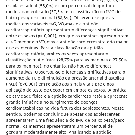
escola estadual (55,0%) e com percentual de gordura
moderadamente alto (37,5%) e a classificação do IMC de
baixo peso/peso normal (68,8%). Observou-se que as
médias das variáveis %G, VO
máx e a aptidão
2
cardiorrespiratória apresentaram diferenças significativas
entre os sexos (p= 0,001), em que os meninos apresentaram
a %G menor e o VO
máx e aptidão cardiorrespiratória maior
2
que as meninas. Para a classificação da aptidão
cardiorrespiratória, ambos os sexos apresentaram
classificação muito fraca (28,75% para as meninas e 27,50%
para os meninos), no entanto, não houve diferenças
significativas. Observou-se diferenças significativas para o
aumento da FC e diminuição da pressão arterial diastólica
(PAD) (p<0,001) em relação aos sinais vitais pré e pós
aplicação do teste de Cooper em ambos os sexos.
A prática
de atividade física e a aptidão cardiorrespiratória apresenta
grande influência no surgimento de doenças
cardiometabólicas na vida futura dos adolescentes. Nesse
sentido, podemos concluir que apesar dos adolescentes
apresentarem uma frequência do IMC de baixo peso/peso
normal, os mesmos apresentaram um percentual de
gordura moderadamente alto. Analisando a aptidão