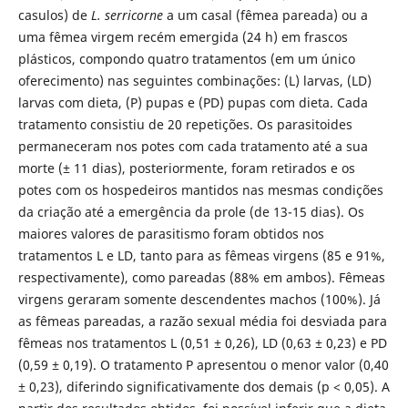
casulos) de
L. serricorne
a um casal (fêmea pareada) ou a
uma fêmea virgem recém emergida (24 h) em frascos
plásticos, compondo quatro tratamentos (em um único
oferecimento) nas seguintes combinações: (L) larvas, (LD)
larvas com dieta, (P) pupas e (PD) pupas com dieta. Cada
tratamento consistiu de 20 repetições. Os parasitoides
permaneceram nos potes com cada tratamento até a sua
morte (± 11 dias), posteriormente, foram retirados e os
potes com os hospedeiros mantidos nas mesmas condições
da criação até a emergência da prole (de 13-15 dias). Os
maiores valores de parasitismo foram obtidos nos
tratamentos L e LD, tanto para as fêmeas virgens (85 e 91%,
respectivamente), como pareadas (88% em ambos). Fêmeas
virgens geraram somente descendentes machos (100%). Já
as fêmeas pareadas, a razão sexual média foi desviada para
fêmeas nos tratamentos L (0,51 ± 0,26), LD (0,63 ± 0,23) e PD
(0,59 ± 0,19). O tratamento P apresentou o menor valor (0,40
± 0,23), diferindo significativamente dos demais (p < 0,05). A