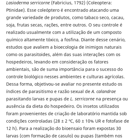
Lasioderma serricorne
(Fabricius, 1792) (Coleoptera:
Ptinidae). Esse coleóptero é encontrado atacando uma
grande variedade de produtos, como tabaco seco, cacau,
soja, frutas secas, rações, entre outros. O seu controle é
realizado usualmente com a utilização de um composto
químico altamente tóxico, a fosfina. Diante desse cenário,
estudos que avaliem a bioecologia de inimigos naturais
como os parasitoides, além das suas interações com os
hospedeiros, levando em consideração os fatores
ambientais, são de suma importância para o sucesso do
controle biológico nesses ambientes e culturas agrícolas.
Dessa forma, objetivou-se avaliar no presente estudo os
índices de parasitismo e razão sexual de
A. calandrae
parasitando larvas e pupas de
L. serricorne
na presença ou
ausência da dieta do hospedeiro. Os insetos utilizados
foram provenientes de criação de laboratório mantida sob
condições controladas (28 ± 2 ºC, 60 ± 10% UR e fotofase de
12 h). Para a realização do bioensaio foram expostas 30
larvas (com formação de casulo) ou pupas (também nos