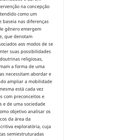
tervenção na concepção
entendido como um
e baseia nas diferenças
 de gênero emergem
te, que denotam
ssociados aos modos de se
nter suas possibilidades
outrinas religiosas,
e tomam a forma de uma
rias necessitam abordar e
ndo ampliar a mobilidade
 mesma está cada vez
s com preconceitos e
is e de uma sociedade
mo objetivo analisar os
icos da área da
ritiva exploratória, cuja
stas semiestruturadas