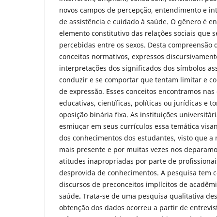
novos campos de percepção, entendimento e in
de assistência e cuidado à saúde. O gênero é 
elemento constitutivo das relações sociais que s
percebidas entre os sexos. Desta compreensão
conceitos normativos, expressos discursivamen
interpretações dos significados dos símbolos a
conduzir e se comportar que tentam limitar e co
de expressão. Esses conceitos encontramos nas d
educativas, científicas, políticas ou jurídicas 
oposição binária fixa. As instituições universitá
esmiuçar em seus currículos essa temática visa
dos conhecimentos dos estudantes, visto que a
mais presente e por muitas vezes nos deparamo
atitudes inapropriadas por parte de profissiona
desprovida de conhecimentos. A pesquisa tem co
discursos de preconceitos implícitos de acadêm
saúde
.
Trata-se de uma pesquisa qualitativa desc
obtenção dos dados ocorreu a partir de entrevi