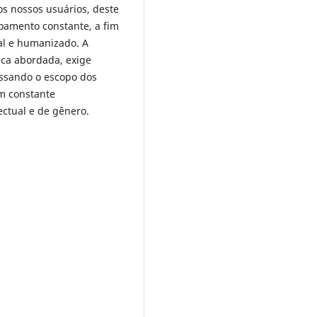
os nossos usuários, deste
çoamento constante, a fim
al e humanizado. A
ica abordada, exige
ssando o escopo dos
em constante
ectual e de gênero.