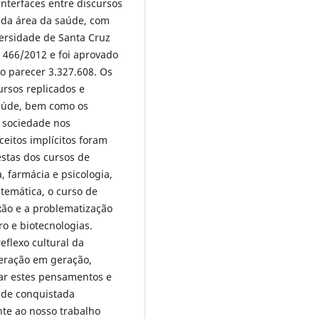
interfaces entre discursos
s da área da saúde, com
ersidade de Santa Cruz
o 466/2012 e foi aprovado
o parecer 3.327.608. Os
ursos replicados e
saúde, bem como os
à sociedade nos
ceitos implícitos foram
estas dos cursos de
, farmácia e psicologia,
temática, o curso de
exão e a problematização
o e biotecnologias.
eflexo cultural da
eração em geração,
ar estes pensamentos e
dade conquistada
nte ao nosso trabalho