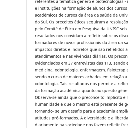
referentes a temática gênero e biotecnologias - 
e instituições na formação de alunos dos curso
acadêmicos de cursos da área da saúde da Univ
do Sul. Os preceitos éticos seguiram a resoluçã
pelo Comitê de Ética em Pesquisa da UNISC sob 
resultados nos convidam a refletir sobre os disc
formadores de novos profissionais da área da 
impactos diretos e indiretos que são refletidos 
atendimentos e nas vivências diárias. Os precon
evidenciados em 37 entrevistas das 113, sendo 
medicina, odontologia, enfermagem, fisioterapia
sendo o curso de maiores achados em relação a 
odontologia. Tais resultados nos permite a refl
da formação acadêmica quanto ao quesito gêner
Observa-se ainda que o preconceito implícito é r
humanidade e que o mesmo está presente de g
tornando- se um desafio para a academia ampli
atitudes pré-formados. A diversidade e a liber
diariamente na sociedade nos fazem refletir fre