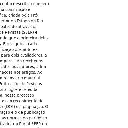
e cunho descritivo que tem
 na construção e
ca, criada pela Pró-
erior do Estado do Rio
realizado através da
de Revistas (SEER) e
ndo que a primeira delas
s. Em seguida, cada
ficação dos autores
 para dois avaliadores, a
r pares. Ao receber as
iados aos autores, a fim
mações nos artigos. Ao
m reenviar o material
Editoração de Revistas
os artigos e os edita
ta, nesse processo
ntes ao recebimento do
ier (DOI) e a paginação. O
oração é o de publicação
m as normas do periódico,
strador do Portal SEER da