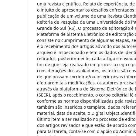
uma revista científica. Relato de experiência, d
o intuito de apresentar os desafios enfrentados
publicação de um volume de uma Revista Científi
Reitoria de Pesquisa de uma Universidade do int
Grande do Sul (RS). O processo de editoração é 
Plataforma de Sistema Eletrônico de editoração 
consiste no cumprimento de algumas etapas, se
é o recebimento dos artigos advindo dos autore
arquivo é inspecionado e tem os dados de identi
retirados, posteriormente, cada artigo é enviado
fim de que seja realizado um processo cego e po
considerações dos avaliadores, os textos são env
de que possam corrigir e/ou inserir novas infor
efetuarem tais modificações, os autores precisa
através da plataforma de Sistema Eletrônico de 
(SEER), após o recebimento, o corpo editorial lê 
conforme as normas disponibilizadas pela revis
também são inseridos o template, dados refere
material, data de aceite, o Digital Object Identif
último item a ser realizado no processo de edit
dos artigos revisados e que estão de acordo co
para tal tarefa, conta-se com o apoio do Admini