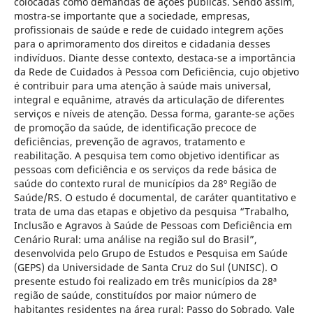
colocadas como demandas de ações públicas. Sendo assim,
mostra-se importante que a sociedade, empresas,
profissionais de saúde e rede de cuidado integrem ações
para o aprimoramento dos direitos e cidadania desses
indivíduos. Diante desse contexto, destaca-se a importância
da Rede de Cuidados à Pessoa com Deficiência, cujo objetivo
é contribuir para uma atenção à saúde mais universal,
integral e equânime, através da articulação de diferentes
serviços e níveis de atenção. Dessa forma, garante-se ações
de promoção da saúde, de identificação precoce de
deficiências, prevenção de agravos, tratamento e
reabilitação. A pesquisa tem como objetivo identificar as
pessoas com deficiência e os serviços da rede básica de
saúde do contexto rural de municípios da 28º Região de
Saúde/RS. O estudo é documental, de caráter quantitativo e
trata de uma das etapas e objetivo da pesquisa “Trabalho,
Inclusão e Agravos à Saúde de Pessoas com Deficiência em
Cenário Rural: uma análise na região sul do Brasil”,
desenvolvida pelo Grupo de Estudos e Pesquisa em Saúde
(GEPS) da Universidade de Santa Cruz do Sul (UNISC). O
presente estudo foi realizado em três municípios da 28ª
região de saúde, constituídos por maior número de
habitantes residentes na área rural: Passo do Sobrado, Vale