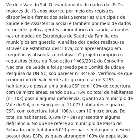
Verde e Vale do Sol. O levantamento de dados das PcDs
maiores de 18 anos ocorreu por meio dos registros
disponíveis e fornecidos pelas Secretarias Municipais de
Saúde e de Assistência Social e também por meio de dados
fornecidos pelos agentes comunitários de saúde, atuantes
nas unidades de Estratégias de Saúde da Família dos
municípios em questão. A análise dos dados realizou-se
através de estatística descritiva, com apresentação em
frequências absolutas e relativas. O projeto cumpriu os
requisitos éticos da Resolução nº 466/2012 do Conselho
Nacional de Saúde e foi aprovado pelo Comitê de Ética e
Pesquisa da UNISC, sob parecer nº 341658. Verificou-se que
o município de Vale Verde abriga um total de 3.253
habitantes e possui uma única ESF com 100% de cobertura,
com 08 micro áreas, sendo que 3,16% do total de habitantes
(n= 103) possui alguma deficiência. Quanto ao município de
Vale do Sol, o mesmo possui 11.077 habitantes e quatro
ESFs com cobertura total (100%), com 16 micro áreas. Do
total de habitantes, 0,79% (n= 88) apresentam alguma
deficiência. No que se refere ao município de Passo do
Sobrado, nele habitam 6.011 pessoas, sendo que o mesmo
possui duas ESFs, as quais abrangem 100% da população,