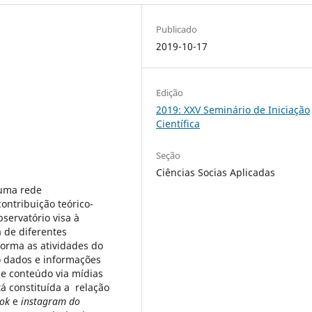
Publicado
2019-10-17
Edição
2019: XXV Seminário de Iniciação
Científica
Seção
Ciências Socias Aplicadas
 uma rede
contribuição teórico-
servatório visa à
 de diferentes
 forma as atividades do
do dados e informações
de conteúdo via mídias
tá constituída a relação
ok
e
instagram do