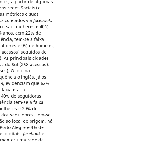
os, a partir de algumas
as redes Sociais) e
as métricas e suas
os coletados via
facebook,
ios são mulheres e 40%
34 anos, com 22% de
ncia, tem-se a faixa
mulheres e 9% de homens.
3 acessos) seguidos de
. As principais cidades
z do Sul (258 acessos),
sos). O idioma
uência o inglês. Já os
19, evidenciam que 62%
faixa etária
 40% de seguidoras
ência tem-se a faixa
mulheres e 29% de
 dos seguidores, tem-se
ão ao local de origem, há
Porto Alegre e 3% de
as digitais
facebook
e
a manter uma rede de