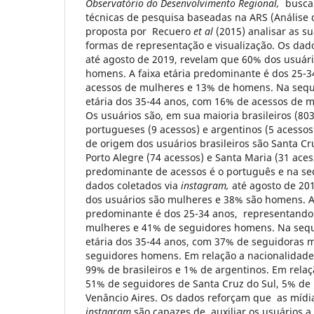
Observatório do Desenvolvimento Regional,
buscam
técnicas de pesquisa baseadas na ARS (Análise d
proposta por Recuero
et al
(2015) analisar as su
formas de representação e visualização. Os dad
até agosto de 2019, revelam que 60% dos usuár
homens. A faixa etária predominante é dos 25-
acessos de mulheres e 13% de homens. Na sequê
etária dos 35-44 anos, com 16% de acessos de 
Os usuários são, em sua maioria brasileiros (80
portugueses (9 acessos) e argentinos (5 acessos)
de origem dos usuários brasileiros são Santa Cru
Porto Alegre (74 acessos) e Santa Maria (31 aces
predominante de acessos é o português e na seq
dados coletados via
instagram,
até agosto de 20
dos usuários são mulheres e 38% são homens. A 
predominante é dos 25-34 anos, representando
mulheres e 41% de seguidores homens. Na sequ
etária dos 35-44 anos, com 37% de seguidoras 
seguidores homens. Em relação a nacionalidade
99% de brasileiros e 1% de argentinos. Em relaç
51% de seguidores de Santa Cruz do Sul, 5% de 
Venâncio Aires. Os dados reforçam que as mídi
instagram
são capazes de auxiliar os usuários 