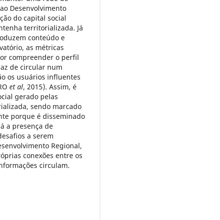
s ao Desenvolvimento
ão do capital social
enha territorializada. Já
roduzem conteúdo e
atório, as métricas
or compreender o perfil
az de circular num
o os usuários influentes
ERO
et al
, 2015). Assim, é
ocial gerado pelas
rializada, sendo marcado
nte porque é disseminado
há a presença de
desafios a serem
esenvolvimento Regional,
róprias conexões entre os
informações circulam.