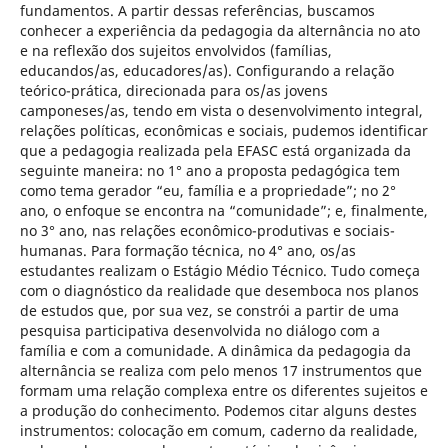
fundamentos. A partir dessas referências, buscamos
conhecer a experiência da pedagogia da alternância no ato
e na reflexão dos sujeitos envolvidos (famílias,
educandos/as, educadores/as). Configurando a relação
teórico-prática, direcionada para os/as jovens
camponeses/as, tendo em vista o desenvolvimento integral,
relações políticas, econômicas e sociais, pudemos identificar
que a pedagogia realizada pela EFASC está organizada da
seguinte maneira: no 1° ano a proposta pedagógica tem
como tema gerador “eu, família e a propriedade”; no 2°
ano, o enfoque se encontra na “comunidade”; e, finalmente,
no 3° ano, nas relações econômico-produtivas e sociais-
humanas. Para formação técnica, no 4° ano, os/as
estudantes realizam o Estágio Médio Técnico. Tudo começa
com o diagnóstico da realidade que desemboca nos planos
de estudos que, por sua vez, se constrói a partir de uma
pesquisa participativa desenvolvida no diálogo com a
família e com a comunidade. A dinâmica da pedagogia da
alternância se realiza com pelo menos 17 instrumentos que
formam uma relação complexa entre os diferentes sujeitos e
a produção do conhecimento. Podemos citar alguns destes
instrumentos: colocação em comum, caderno da realidade,