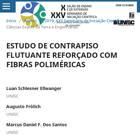
Início
/
Acervo
/
2019: XXV Seminário de Iniciação Científica
/
Ciências Exatas da Terra e Engenharias
ESTUDO DE CONTRAPISO
FLUTUANTE REFORÇADO COM
FIBRAS POLIMÉRICAS
Luan Schlesner Ellwanger
UNISC
Augusto Frölich
UNISC
Marcus Daniel F. Dos Santos
UNISC