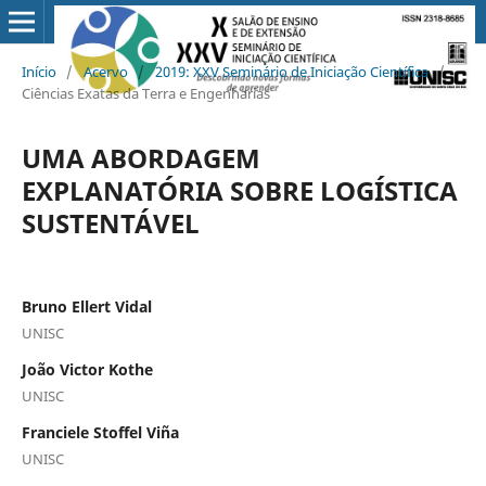
Início
/
Acervo
/
2019: XXV Seminário de Iniciação Científica
/
Ciências Exatas da Terra e Engenharias
UMA ABORDAGEM
EXPLANATÓRIA SOBRE LOGÍSTICA
SUSTENTÁVEL
Bruno Ellert Vidal
UNISC
João Victor Kothe
UNISC
Franciele Stoffel Viña
UNISC