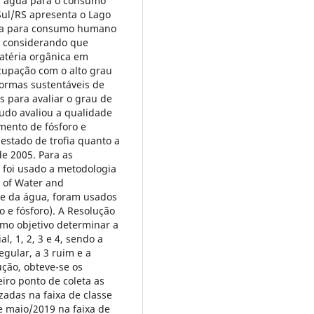
a água para o consumo
Sul/RS apresenta o Lago
ua para consumo humano
, considerando que
atéria orgânica em
cupação com o alto grau
formas sustentáveis de
s para avaliar o grau de
tudo avaliou a qualidade
mento de fósforo e
estado de trofia quanto a
e 2005. Para as
l foi usado a metodologia
n of Water and
de da água, foram usados
o e fósforo). A Resolução
o objetivo determinar a
l, 1, 2, 3 e 4, sendo a
egular, a 3 ruim e a
ução, obteve-se os
eiro ponto de coleta as
adas na faixa de classe
de maio/2019 na faixa de