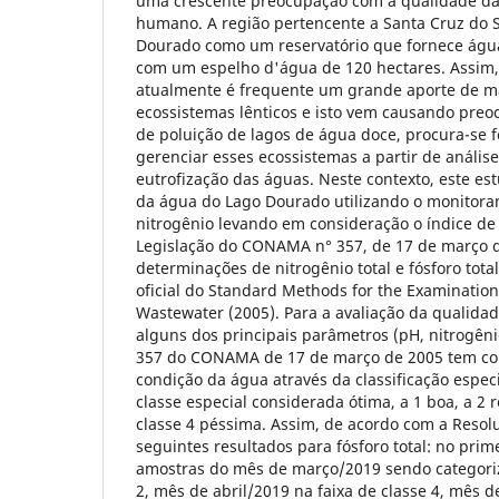
uma crescente preocupação com a qualidade d
humano. A região pertencente a Santa Cruz do 
Dourado como um reservatório que fornece ág
com um espelho d'água de 120 hectares. Assim
atualmente é frequente um grande aporte de m
ecossistemas lênticos e isto vem causando preo
de poluição de lagos de água doce, procura-se 
gerenciar esses ecossistemas a partir de análise
eutrofização das águas. Neste contexto, este es
da água do Lago Dourado utilizando o monitora
nitrogênio levando em consideração o índice de 
Legislação do CONAMA n° 357, de 17 de março d
determinações de nitrogênio total e fósforo tota
oficial do Standard Methods for the Examinatio
Wastewater (2005). Para a avaliação da qualida
alguns dos principais parâmetros (pH, nitrogêni
357 do CONAMA de 17 de março de 2005 tem com
condição da água através da classificação especia
classe especial considerada ótima, a 1 boa, a 2 r
classe 4 péssima. Assim, de acordo com a Resol
seguintes resultados para fósforo total: no prim
amostras do mês de março/2019 sendo categoriz
2, mês de abril/2019 na faixa de classe 4, mês 