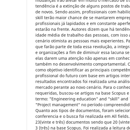
mudanças irão afetar em muito o mercado de tr
tendência é a extinção de alguns postos de tra
de novos. Sendo assim, profissionais com habilid
skill terão maior chance de se mantarem empr
profissionais já lapidados e em constante aper
estarão na frente. Autores dizem que há tendê
idade média de trabalho das pessoas, com isso a
cenário otimista as pessoas mais experientes. Pa
que farão parte de toda essa revolução, a integ
e organizações a fim de diminuir essa lacuna se 
elas darem uma atenção não apenas em conhec
também no desenvolvimento comportamental. O 
como objetivo identificar as principais competê
profissional do futuro com base em artigos inte
resultados encontrados foi realizada uma anális
mercado perante ao novo cenário. Para o conhe
requeridas, buscou-se artigos na base Scopus e
termo: "Engineering education" and "skill" and 
"Project management“ no período compreendido
Quanto aos tipos de documentos, foram selecion
conferencia e o busca foi realizada em All fields
23(vinte e três) documentos sendo que 20 (vinte
3 (três) na base Scopus. Foi realizada a leitura