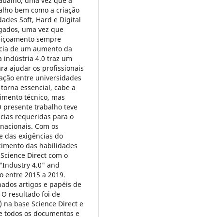
abalho, uma vez que a
balho bem como a criação
ades Soft, Hard e Digital
egados, uma vez que
feiçoamento sempre
ncia de um aumento da
 indústria 4.0 traz um
ra ajudar os profissionais
ração entre universidades
torna essencial, cabe a
imento técnico, mas
presente trabalho teve
ncias requeridas para o
rnacionais. Com os
e das exigências do
cimento das habilidades
 Science Direct com o
"Industry 4.0" and
 entre 2015 a 2019.
ados artigos e papéis de
. O resultado foi de
) na base Science Direct e
 de todos os documentos e