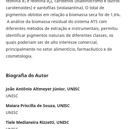
feoftina
a
e feoftina
a
), carotenos (diadinocromo e outros
1
2
carotenoides) e xantofilas (violaxantina). O total de
pigmentos obtidos em relação a biomassa seca foi de 1,6%.
A análise da biomassa residual do sistema ATS com
diferentes métodos de extração e instrumentais, permitiu
identificar pigmentos naturais de diferentes classes, os
quais poderiam ser de alto interesse comercial,
principalmente no setor alimentício, farmacêutico e de
cosmetologia.
Biografia do Autor
João Antônio Altmeyer Júnior, UNISC
UNISC
Maiara Priscilla de Souza, UNISC
UNISC
Tiele Medianeira Rizzetti, UNISC