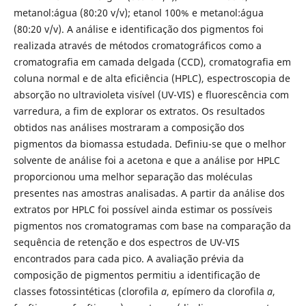
metanol:água (80:20 v/v); etanol 100% e metanol:água
(80:20 v/v). A análise e identificação dos pigmentos foi
realizada através de métodos cromatográficos como a
cromatografia em camada delgada (CCD), cromatografia em
coluna normal e de alta eficiência (HPLC), espectroscopia de
absorção no ultravioleta visível (UV-VIS) e fluorescência com
varredura, a fim de explorar os extratos. Os resultados
obtidos nas análises mostraram a composição dos
pigmentos da biomassa estudada. Definiu-se que o melhor
solvente de análise foi a acetona e que a análise por HPLC
proporcionou uma melhor separação das moléculas
presentes nas amostras analisadas. A partir da análise dos
extratos por HPLC foi possível ainda estimar os possíveis
pigmentos nos cromatogramas com base na comparação da
sequência de retenção e dos espectros de UV-VIS
encontrados para cada pico. A avaliação prévia da
composição de pigmentos permitiu a identificação de
classes fotossintéticas (clorofila
a
, epímero da clorofila
a
,