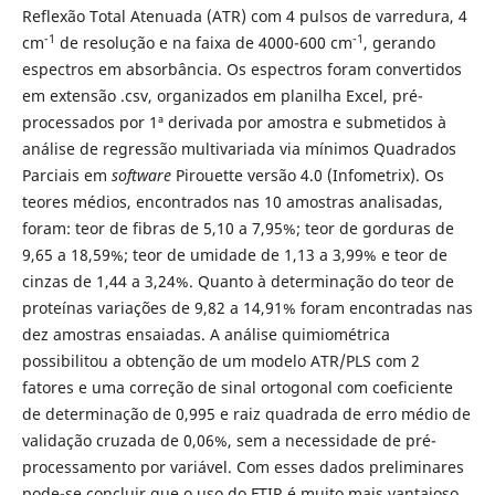
Reflexão Total Atenuada (ATR) com 4 pulsos de varredura, 4
-1
-1
cm
de resolução e na faixa de 4000-600 cm
, gerando
espectros em absorbância. Os espectros foram convertidos
em extensão .csv, organizados em planilha Excel, pré-
processados por 1ª derivada por amostra e submetidos à
análise de regressão multivariada via mínimos Quadrados
Parciais em
software
Pirouette versão 4.0 (Infometrix). Os
teores médios, encontrados nas 10 amostras analisadas,
foram: teor de fibras de 5,10 a 7,95%; teor de gorduras de
9,65 a 18,59%; teor de umidade de 1,13 a 3,99% e teor de
cinzas de 1,44 a 3,24%. Quanto à determinação do teor de
proteínas variações de 9,82 a 14,91% foram encontradas nas
dez amostras ensaiadas. A análise quimiométrica
possibilitou a obtenção de um modelo ATR/PLS com 2
fatores e uma correção de sinal ortogonal com coeficiente
de determinação de 0,995 e raiz quadrada de erro médio de
validação cruzada de 0,06%, sem a necessidade de pré-
processamento por variável. Com esses dados preliminares
pode-se concluir que o uso do FTIR é muito mais vantajoso