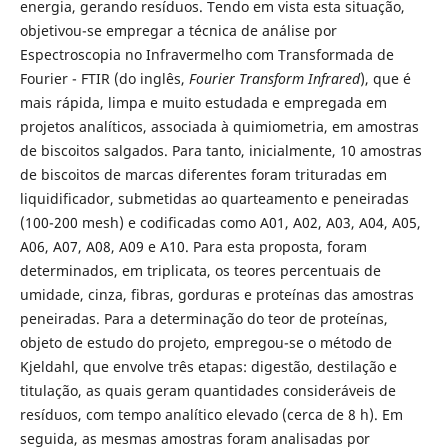
energia, gerando resíduos. Tendo em vista esta situação,
objetivou-se empregar a técnica de análise por
Espectroscopia no Infravermelho com Transformada de
Fourier - FTIR (do inglês,
Fourier Transform Infrared
), que é
mais rápida, limpa e muito estudada e empregada em
projetos analíticos, associada à quimiometria, em amostras
de biscoitos salgados. Para tanto, inicialmente, 10 amostras
de biscoitos de marcas diferentes foram trituradas em
liquidificador, submetidas ao quarteamento e peneiradas
(100-200 mesh) e codificadas como A01, A02, A03, A04, A05,
A06, A07, A08, A09 e A10. Para esta proposta, foram
determinados, em triplicata, os teores percentuais de
umidade, cinza, fibras, gorduras e proteínas das amostras
peneiradas. Para a determinação do teor de proteínas,
objeto de estudo do projeto, empregou-se o método de
Kjeldahl, que envolve três etapas: digestão, destilação e
titulação, as quais geram quantidades consideráveis de
resíduos, com tempo analítico elevado (cerca de 8 h). Em
seguida, as mesmas amostras foram analisadas por