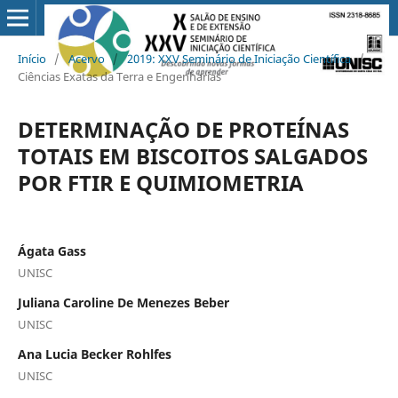
Início
/
Acervo
/
2019: XXV Seminário de Iniciação Científica
/
Ciências Exatas da Terra e Engenharias
DETERMINAÇÃO DE PROTEÍNAS
TOTAIS EM BISCOITOS SALGADOS
POR FTIR E QUIMIOMETRIA
Ágata Gass
UNISC
Juliana Caroline De Menezes Beber
UNISC
Ana Lucia Becker Rohlfes
UNISC