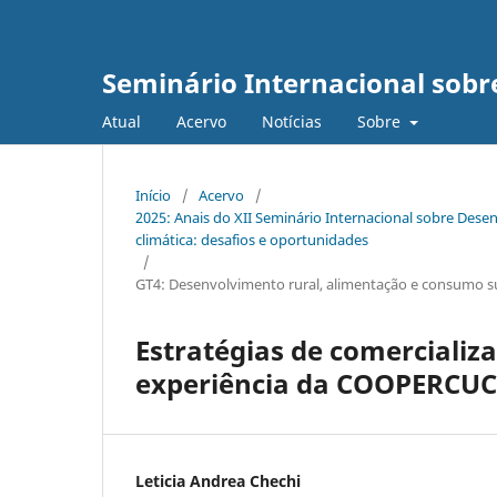
Seminário Internacional sob
Atual
Acervo
Notícias
Sobre
Início
/
Acervo
/
2025: Anais do XII Seminário Internacional sobre De
climática: desafios e oportunidades
/
GT4: Desenvolvimento rural, alimentação e consumo s
Estratégias de comercializa
experiência da COOPERCUC
Leticia Andrea Chechi