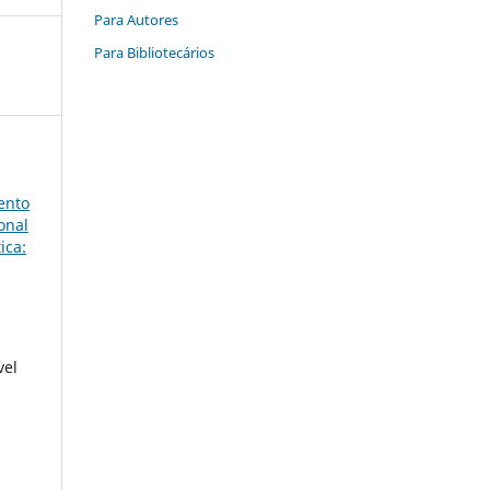
Para Autores
Para Bibliotecários
ento
onal
ica:
vel