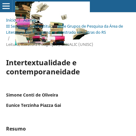
Início
/
Acervo
/
III Seminário Interinstitucional de Grupos de Pesquisa da Área de
Literatura dos Programa em Mestrado em Letras do RS
/
Leitura, literatura e cognição / GENALIC (UNISC)
Intertextualidade e
contemporaneidade
Simone Conti de Oliveira
Eunice Terzinha Piazza Gai
Resumo