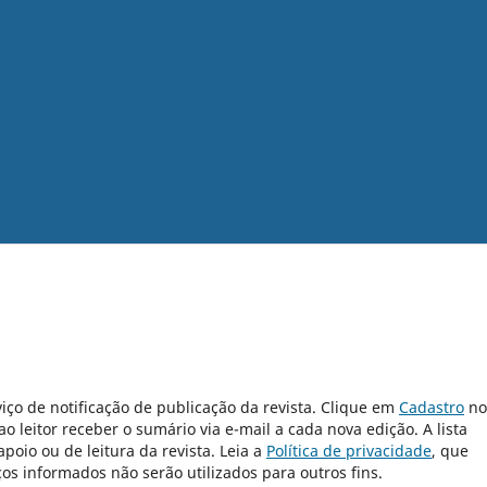
iço de notificação de publicação da revista. Clique em
Cadastro
no
 leitor receber o sumário via e-mail a cada nova edição. A lista
poio ou de leitura da revista. Leia a
Política de privacidade
, que
s informados não serão utilizados para outros fins.