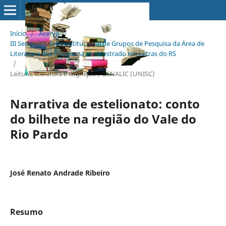
Início
/
Acervo
/
III Seminário Interinstitucional de Grupos de Pesquisa da Área de
Literatura dos Programa em Mestrado em Letras do RS
/
Leitura, literatura e cognição / GENALIC (UNISC)
Narrativa de estelionato: conto
do bilhete na região do Vale do
Rio Pardo
José Renato Andrade Ribeiro
Resumo