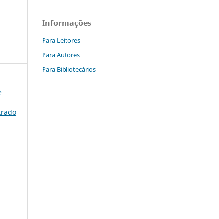
Informações
Para Leitores
Para Autores
Para Bibliotecários
e
trado