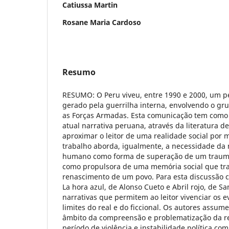
Catiussa Martin
Rosane Maria Cardoso
Resumo
RESUMO: O Peru viveu, entre 1990 e 2000, um pe
gerado pela guerrilha interna, envolvendo o g
as Forças Armadas. Esta comunicação tem como 
atual narrativa peruana, através da literatura 
aproximar o leitor de uma realidade social por 
trabalho aborda, igualmente, a necessidade da n
humano como forma de superação de um trauma
como propulsora de uma memória social que trab
renascimento de um povo. Para esta discussão 
La hora azul, de Alonso Cueto e Abril rojo, de Sa
narrativas que permitem ao leitor vivenciar os e
limites do real e do ficcional. Os autores assu
âmbito da compreensão e problematização da r
período de violência e instabilidade política co