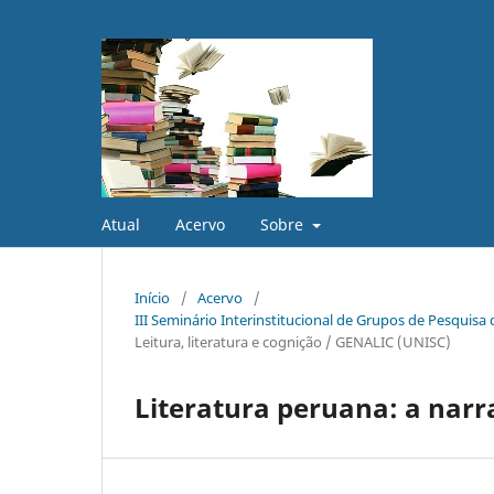
Atual
Acervo
Sobre
Início
/
Acervo
/
III Seminário Interinstitucional de Grupos de Pesquis
Leitura, literatura e cognição / GENALIC (UNISC)
Literatura peruana: a narr