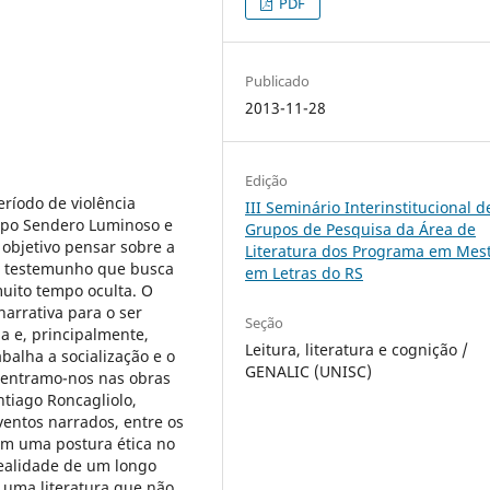
PDF
Publicado
2013-11-28
Edição
ríodo de violência
III Seminário Interinstitucional d
rupo Sendero Luminoso e
Grupos de Pesquisa da Área de
objetivo pensar sobre a
Literatura dos Programa em Mes
de testemunho que busca
em Letras do RS
muito tempo oculta. O
arrativa para o ser
Seção
 e, principalmente,
Leitura, literatura e cognição /
alha a socialização e o
GENALIC (UNISC)
centramo-nos nas obras
ntiago Roncagliolo,
ventos narrados, entre os
mem uma postura ética no
ealidade de um longo
m uma literatura que não