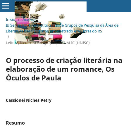
Início
/
Acervo
/
III Seminário Interinstitucional de Grupos de Pesquisa da Área de
Literatura dos Programa em Mestrado em Letras do RS
/
Leitura, literatura e cognição / GENALIC (UNISC)
O processo de criação literária na
elaboração de um romance, Os
Óculos de Paula
Cassionei Niches Petry
Resumo