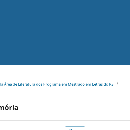
a da Área de Literatura dos Programa em Mestrado em Letras do RS
/
mória