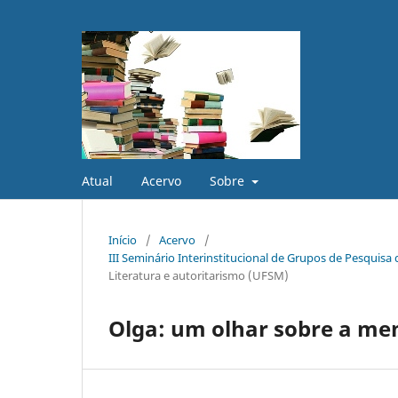
Atual
Acervo
Sobre
Início
/
Acervo
/
III Seminário Interinstitucional de Grupos de Pesquis
Literatura e autoritarismo (UFSM)
Olga: um olhar sobre a me