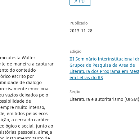
PDF
Publicado
2013-11-28
Edição
omo atesta Walter
III Seminário Interinstitucional d
nte de maneira a capturar
Grupos de Pesquisa da Área de
mento do conteúdo
Literatura dos Programa em Mes
rico escrito por
em Letras do RS
ibilidade de diálogo
o precisamente emocional
Seção
u vazios deixados pelo
Literatura e autoritarismo (UFSM
possibilidade de
 sempre muito intenso,
ade, emitidos pelos ecos
ição, a cerca do caráter
eológico e social, junto ao
istórias pessoais, almeja
omo instrumento tanto de