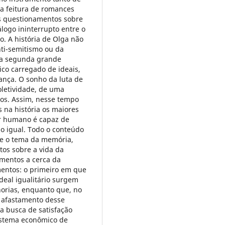
a feitura de romances
os questionamentos sobre
logo ininterrupto entre o
o. A história de Olga não
ti-semitismo ou da
 da segunda grande
ico carregado de ideais,
ança. O sonho da luta de
oletividade, de uma
ntos. Assim, nesse tempo
 na história os maiores
r humano é capaz de
o igual. Todo o conteúdo
ve o tema da memória,
tos sobre a vida da
mentos a cerca da
entos: o primeiro em que
deal igualitário surgem
norias, enquanto que, no
 afastamento desse
a busca de satisfação
sistema econômico de