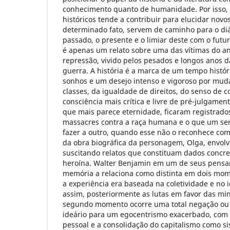
conhecimento quanto de humanidade. Por isso, 
históricos tende a contribuir para elucidar nov
determinado fato, servem de caminho para o diá
passado, o presente e o limiar deste com o futur
é apenas um relato sobre uma das vítimas do an
repressão, vivido pelos pesados e longos anos
guerra. A história é a marca de um tempo histór
sonhos e um desejo intenso e vigoroso por mud
classes, da igualdade de direitos, do senso de c
consciência mais crítica e livre de pré-julgame
que mais parece eternidade, ficaram registrados
massacres contra a raça humana e o que um se
fazer a outro, quando esse não o reconhece com
da obra biográfica da personagem, Olga, envol
suscitando relatos que constituam dados concre
heroína. Walter Benjamin em um de seus pensa
memória a relaciona como distinta em dois mom
a experiência era baseada na coletividade e no i
assim, posteriormente as lutas em favor das mi
segundo momento ocorre uma total negação ou
ideário para um egocentrismo exacerbado, com 
pessoal e a consolidação do capitalismo como 