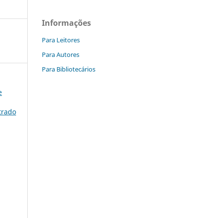
Informações
Para Leitores
Para Autores
Para Bibliotecários
e
trado
)