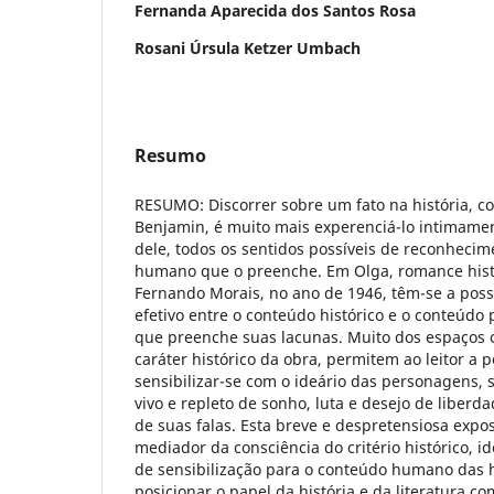
Fernanda Aparecida dos Santos Rosa
Rosani Úrsula Ketzer Umbach
Resumo
RESUMO: Discorrer sobre um fato na história, c
Benjamin, é muito mais experenciá-lo intimame
dele, todos os sentidos possíveis de reconheci
humano que o preenche. Em Olga, romance histó
Fernando Morais, no ano de 1946, têm-se a poss
efetivo entre o conteúdo histórico e o conteúd
que preenche suas lacunas. Muito dos espaços o
caráter histórico da obra, permitem ao leitor a 
sensibilizar-se com o ideário das personagens,
vivo e repleto de sonho, luta e desejo de liberd
de suas falas. Esta breve e despretensiosa expos
mediador da consciência do critério histórico, id
de sensibilização para o conteúdo humano das h
posicionar o papel da história e da literatura c