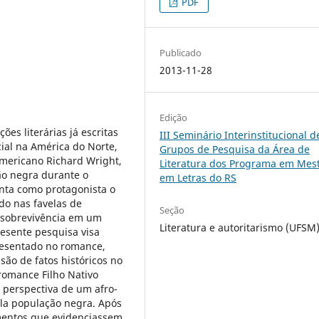
PDF
Publicado
2013-11-28
Edição
s literárias já escritas
III Seminário Interinstitucional d
ial na América do Norte,
Grupos de Pesquisa da Área de
-americano Richard Wright,
Literatura dos Programa em Mes
ão negra durante o
em Letras do RS
enta como protagonista o
o nas favelas de
Seção
a sobrevivência em um
Literatura e autoritarismo (UFSM
resente pesquisa visa
presentado no romance,
ão de fatos históricos no
romance Filho Nativo
a perspectiva de um afro-
ela população negra. Após
gmentos que evidenciassem