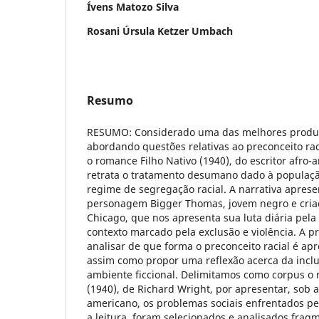
Ívens Matozo Silva
Rosani Úrsula Ketzer Umbach
Resumo
RESUMO: Considerado uma das melhores produçõe
abordando questões relativas ao preconceito rac
o romance Filho Nativo (1940), do escritor afro
retrata o tratamento desumano dado à populaç
regime de segregação racial. A narrativa apres
personagem Bigger Thomas, jovem negro e criad
Chicago, que nos apresenta sua luta diária pel
contexto marcado pela exclusão e violência. A p
analisar de que forma o preconceito racial é a
assim como propor uma reflexão acerca da inclus
ambiente ficcional. Delimitamos como corpus o 
(1940), de Richard Wright, por apresentar, sob 
americano, os problemas sociais enfrentados p
a leitura, foram selecionados e analisados fra