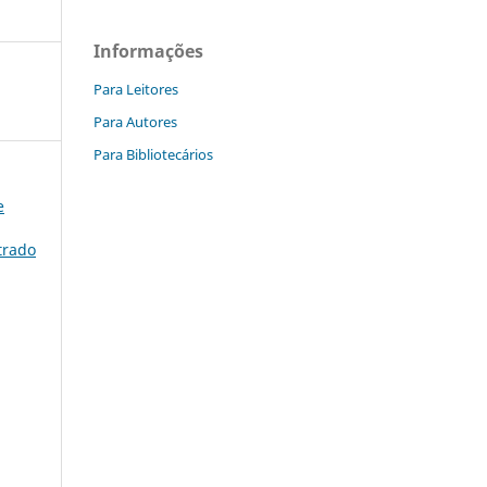
Informações
Para Leitores
Para Autores
Para Bibliotecários
e
trado
)