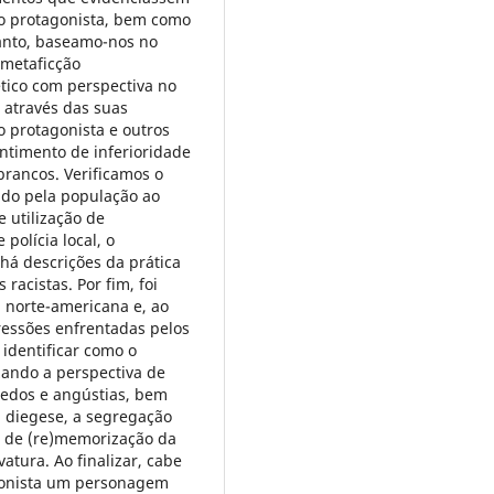
lo protagonista, bem como
 tanto, baseamo-nos no
 metaficção
ético com perspectiva no
 através das suas
o protagonista e outros
ntimento de inferioridade
rancos. Verificamos o
ado pela população ao
 utilização de
 polícia local, o
á descrições da prática
racistas. Por fim, foi
a norte-americana e, ao
essões enfrentadas pelos
identificar como o
izando a perspectiva de
edos e angústias, bem
a diegese, a segregação
a de (re)memorização da
atura. Ao finalizar, cabe
agonista um personagem