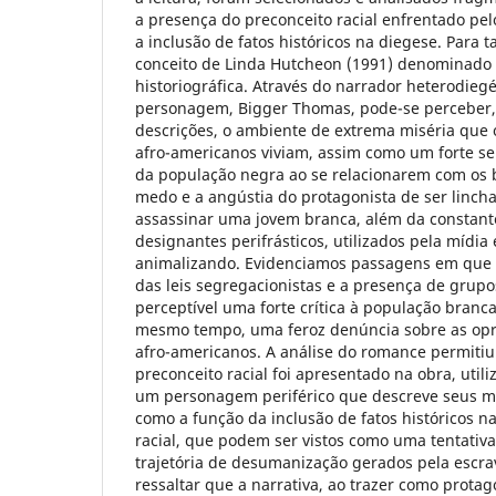
a presença do preconceito racial enfrentado pe
a inclusão de fatos históricos na diegese. Para
conceito de Linda Hutcheon (1991) denominado
historiográfica. Através do narrador heterodieg
personagem, Bigger Thomas, pode-se perceber,
descrições, o ambiente de extrema miséria que 
afro-americanos viviam, assim como um forte se
da população negra ao se relacionarem com os b
medo e a angústia do protagonista de ser linch
assassinar uma jovem branca, além da constante
designantes perifrásticos, utilizados pela mídia e
animalizando. Evidenciamos passagens em que h
das leis segregacionistas e a presença de grupos 
perceptível uma forte crítica à população branc
mesmo tempo, uma feroz denúncia sobre as opr
afro-americanos. A análise do romance permitiu 
preconceito racial foi apresentado na obra, util
um personagem periférico que descreve seus m
como a função da inclusão de fatos históricos n
racial, que podem ser vistos como uma tentativ
trajetória de desumanização gerados pela escrav
ressaltar que a narrativa, ao trazer como prot